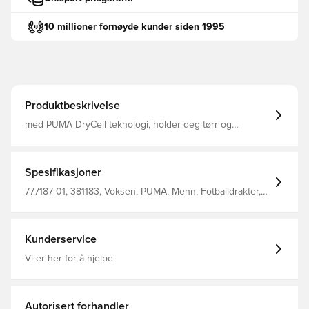
10 millioner fornøyde kunder siden 1995
Produktbeskrivelse
med PUMA DryCell teknologi, holder deg tørr og
komfortabel. samme design som spillerne bruker vanlig
passform. Laget av 100% polyester.
Spesifikasjoner
777187 01, 381183, Voksen, PUMA, Menn, Fotballdrakter,
Hjemmedrakt, Supporterdrakter, 2024/25, Korte ermer,
Oransje, Africa Cup of Nations
Kunderservice
Vi er her for å hjelpe
Autorisert forhandler