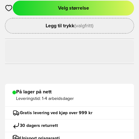
Velg størrelse
Åpner en Modal for å logge inn eller registrere deg som med
Legg til trykk
(valgfritt)
På lager på nett
Leveringstid:
1-4 arbeidsdager
Gratis levering ved kjøp over 999 kr
30 dagers returrett
Unisport prisgaranti