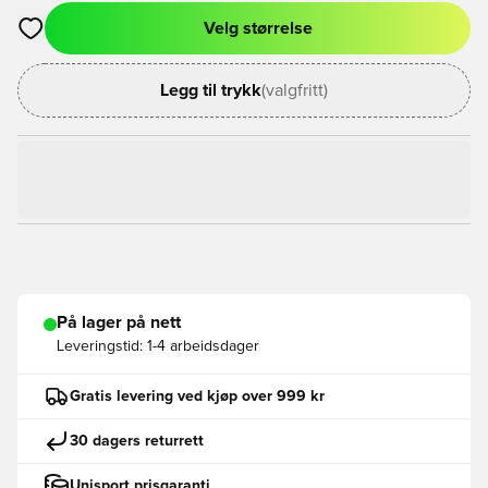
Velg størrelse
Åpner en Modal for å logge inn eller registrere deg som med
Legg til trykk
(valgfritt)
På lager på nett
Leveringstid:
1-4 arbeidsdager
Gratis levering ved kjøp over 999 kr
30 dagers returrett
Unisport prisgaranti