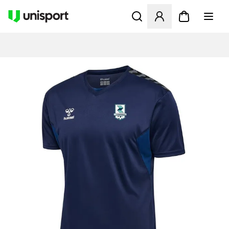
Åpner en Modal for å logge 