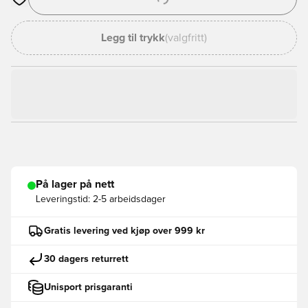
Åpner en Modal for å logge inn eller registrere deg som med
Legg til trykk
(valgfritt)
På lager på nett
Leveringstid:
2-5 arbeidsdager
Gratis levering ved kjøp over 999 kr
30 dagers returrett
Unisport prisgaranti