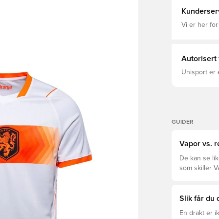
til enhver t
pas
Kunderser
Vi er her for
Autorisert
Unisport er 
GUIDER
Vapor vs. r
De kan se li
som skiller V
deg.
Slik får du
En drakt er 