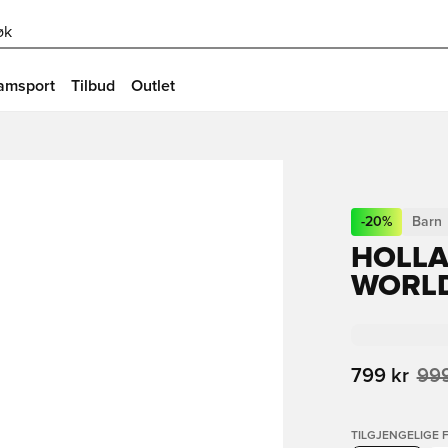
øk
amsport
Tilbud
Outlet
-
20
%
Barn
HOLLA
WORLD
799 kr
999
TILGJENGELIGE 