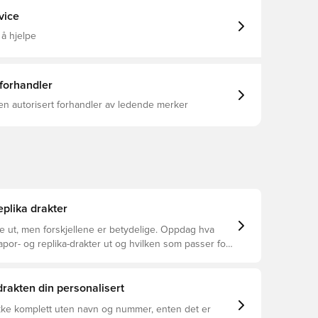
id Samme design som spillerne bruker Vanlig
sform Laget av 100% polyester.
vice
 å hjelpe
 forhandler
en autorisert forhandler av ledende merker
eplika drakter
ke ut, men forskjellene er betydelige. Oppdag hva
apor- og replika-drakter ut og hvilken som passer for
 drakten din personalisert
ikke komplett uten navn og nummer, enten det er