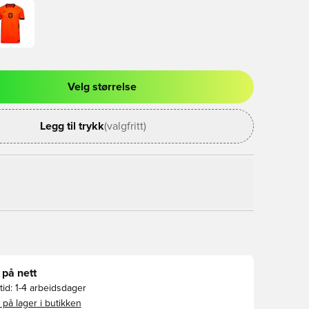
Velg størrelse
l for å logge inn eller registrere deg som medlem
Legg til trykk
(valgfritt)
 på nett
id:
1-4 arbeidsdager
 på lager i butikken