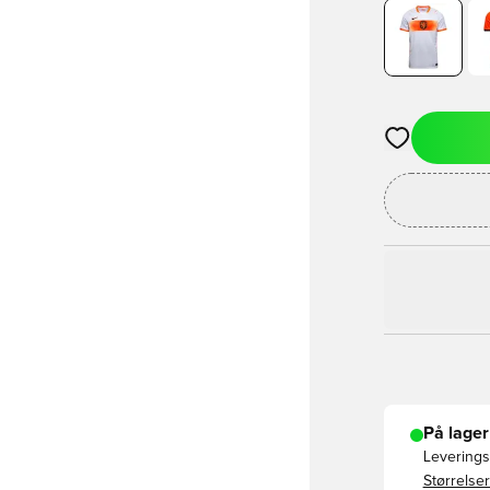
Åpner en Moda
På lager
Leveringst
Størrelser