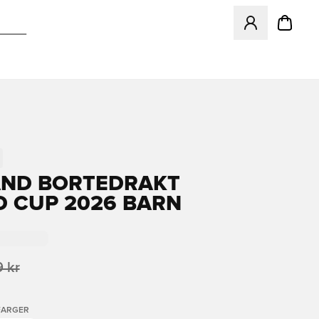
Åpner en Modal f
ND BORTEDRAKT
 CUP 2026 BARN
 kr
FARGER