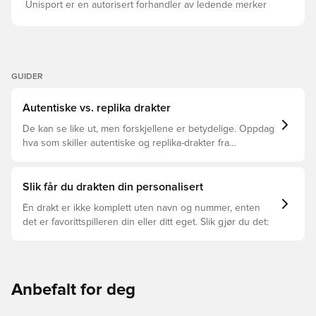
Main Material: 100% Polyester(100% Recycled) Doubleknit
Unisport er en autorisert forhandler av ledende merker
construction Regular length CLIMACOOL technology
Woven club crest AEROREADY technology adidas
graphic
GUIDER
Autentiske vs. replika drakter
De kan se like ut, men forskjellene er betydelige. Oppdag
hva som skiller autentiske og replika-drakter fra
hverandre og hvilken som passer for deg.
Slik får du drakten din personalisert
En drakt er ikke komplett uten navn og nummer, enten
det er favorittspilleren din eller ditt eget. Slik gjør du det:
Anbefalt for deg