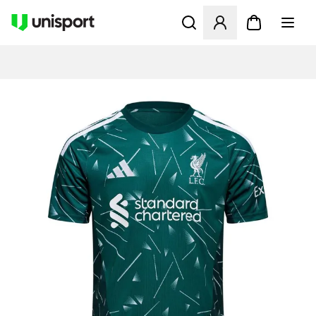
Åpner en Modal for å logge 