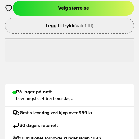
Velg størrelse
Åpner en Modal for å logge inn eller registrere deg som med
Legg til trykk
(valgfritt)
På lager på nett
Leveringstid:
4-6 arbeidsdager
Gratis levering ved kjøp over 999 kr
30 dagers returrett
10 millioner fornøyde kunder siden 1995