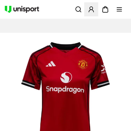
Åpner en Modal for å logge 