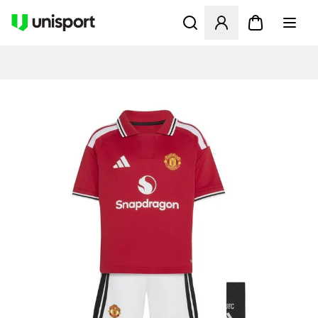
Åpner en Modal for å logge 