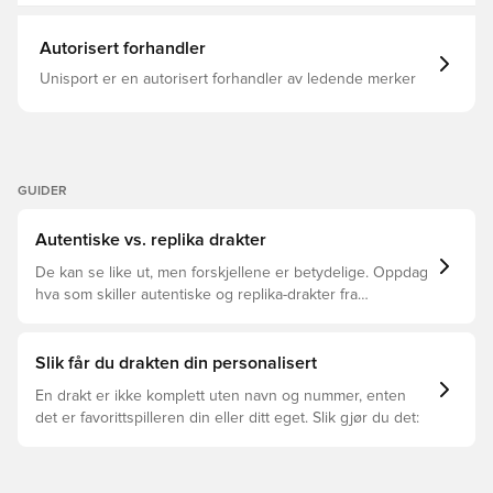
child’s everyday wardrobe so they can share their
passion for their heroes wherever they go. Regular fit
Jersey: collar; Shorts: drawcord Top: Main Material: 100%
Autorisert forhandler
Polyester(100% Recycled) / Bottom: Main Material: 100%
Polyester(100% Recycled) Pique fabric Regular length
Unisport er en autorisert forhandler av ledende merker
CLIMACOOL technology adidas branding elements Mid-
rise waistband Club crest and sign-off
GUIDER
Autentiske vs. replika drakter
De kan se like ut, men forskjellene er betydelige. Oppdag
hva som skiller autentiske og replika-drakter fra
hverandre og hvilken som passer for deg.
Slik får du drakten din personalisert
En drakt er ikke komplett uten navn og nummer, enten
det er favorittspilleren din eller ditt eget. Slik gjør du det: