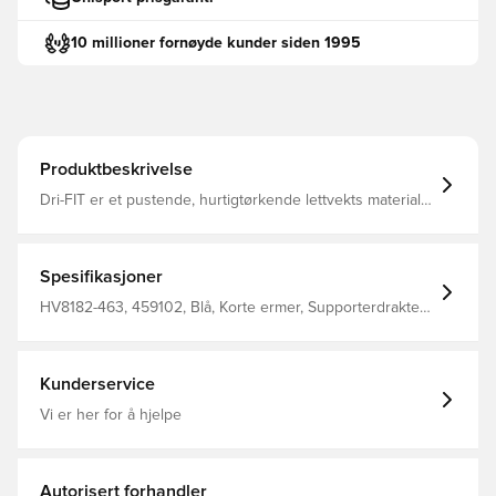
10 millioner fornøyde kunder siden 1995
Produktbeskrivelse
Dri-FIT er et pustende, hurtigtørkende lettvekts materiale,
som leder fukt vekk fra kroppen, så du alltid holdes tør,
komfortabel og fokusert Mesh paneler på ryggen samt
sidene som øker ventilasjonen Slim fit Laget av 100%
polyester
Spesifikasjoner
HV8182-463, 459102, Blå, Korte ermer, Supporterdrakter,
Nike, Fotballdrakter, This Product Is Made With 100%
Recycled Polyester Fibers, Barn, Menn, Damer
Kunderservice
Vi er her for å hjelpe
Autorisert forhandler