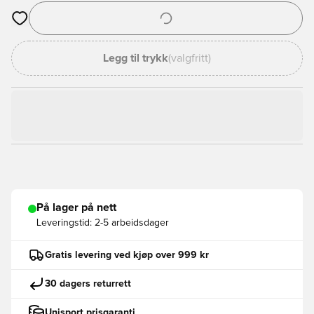
Åpner en Modal for å logge inn eller registrere deg som med
Legg til trykk
(valgfritt)
På lager på nett
Leveringstid:
2-5 arbeidsdager
Gratis levering ved kjøp over 999 kr
30 dagers returrett
Unisport prisgaranti