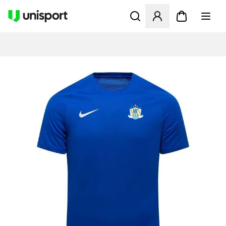
Åpner en Modal for å logge 