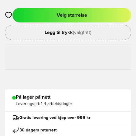
Velg størrelse
Åpner en Modal for å logge inn eller registrere deg som med
Legg til trykk
(valgfritt)
På lager på nett
Leveringstid:
1-4 arbeidsdager
Gratis levering ved kjøp over 999 kr
30 dagers returrett