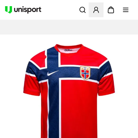
Åpner en Modal for å logge 