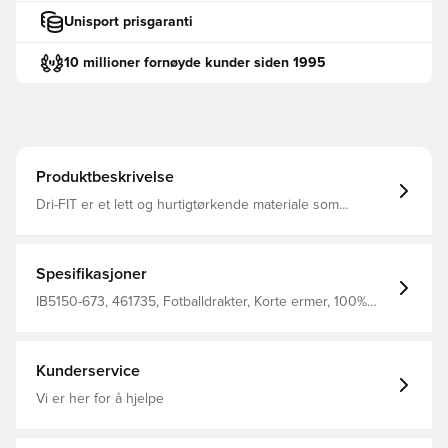
Unisport prisgaranti
10 millioner fornøyde kunder siden 1995
Produktbeskrivelse
Dri-FIT er et lett og hurtigtørkende materiale som
transporterer fuktighet bort fra kroppen din, og holder
deg tørr, komfortabel og fokusert til enhver tid Samme
design som spillerne bruker Normal passform Laget av
100 % polyester.
Spesifikasjoner
IB5150-673, 461735, Fotballdrakter, Korte ermer, 100%
Polyester, Nike, Menn, Damer, VM, Supporterdrakter,
Barn, rød, Hjemmedrakt, 2026/27
Kunderservice
Vi er her for å hjelpe