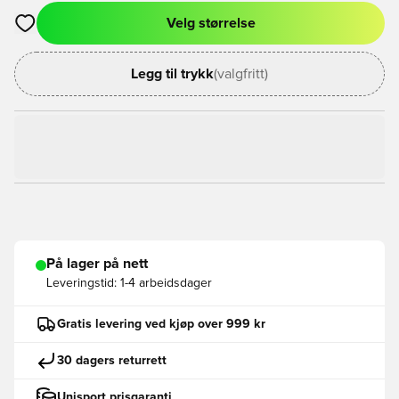
Velg størrelse
Åpner en Modal for å logge inn eller registrere deg som med
Legg til trykk
(valgfritt)
På lager på nett
Leveringstid:
1-4 arbeidsdager
Gratis levering ved kjøp over 999 kr
30 dagers returrett
Unisport prisgaranti