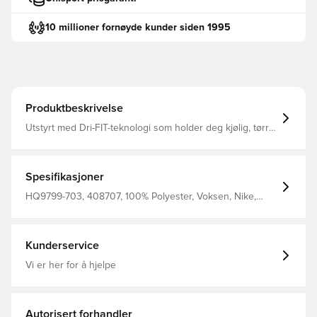
10 millioner fornøyde kunder siden 1995
Produktbeskrivelse
Utstyrt med Dri-FIT-teknologi som holder deg kjølig, tørr
og komfortabel. Samme design som brukes av spillerne.
Vanlig passform. Laget av 100% polyester.
Spesifikasjoner
HQ9799-703, 408707, 100% Polyester, Voksen, Nike,
Menn, Fotballdrakter, Keeperdrakt, Supporterdrakter,
Lange ermer, 2025/26, Grønn, Nike T90
Kunderservice
Vi er her for å hjelpe
Autorisert forhandler