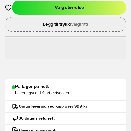
Velg størrelse
Åpner en Modal for å logge inn eller registrere deg som med
Legg til trykk
(valgfritt)
På lager på nett
Leveringstid:
1-4 arbeidsdager
Gratis levering ved kjøp over 999 kr
30 dagers returrett
Unisport prisgaranti