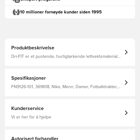
10 millioner fornøyde kunder siden 1995
Produktbeskrivelse
Dri-FIT er et pustende, hurtigtørkende lettvektsmateriale
som transporterer fuktighet bort fra kroppen, slik at du
alltid holdes tørr, komfortabel og fokusert Samme design
som spillerne bruker Vanlig passform Laget av 100%
polyester.
Spesifikasjoner
FN9126-101, 369618, Nike, Menn, Damer, Fotballdrakter,
Supporterdrakter, Korte ermer, 100% Polyester, Barn, Hvit,
Bortedrakt, 2025/26
Kunderservice
Vi er her for å hjelpe
Autorisert forhandler