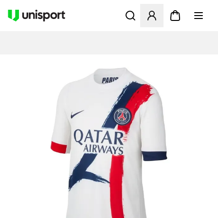
Åpner en Modal for å logge 