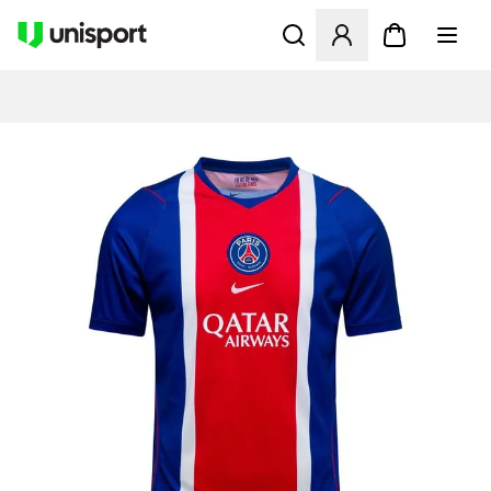
Åpner en Modal for å logge 