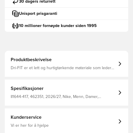
30 dagers returrett
Unisport prisgaranti
10 millioner fornøyde kunder siden 1995
Produktbeskrivelse
Dri-FIT er et lett og hurtigtørkende materiale som leder
fukt bort fra kroppen din og holder deg tørr, komfortabel
og fokusert hele tiden Samme design som spillerne
bruker Normal passform Laget av 100 % polyester.
Spesifikasjoner
II1644-417, 462351, 2026/27, Nike, Menn, Damer,
Fotballdrakter, Hjemmedrakt, Supporterdrakter, Korte
ermer, 100% Polyester, Blå, Barn
Kunderservice
Vi er her for å hjelpe