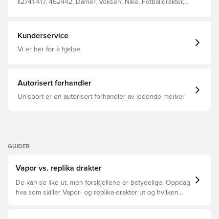
II2741-417, 462442, Damer, Voksen, Nike, Fotballdrakter,
Hjemmedrakt, Supporterdrakter, Korte ermer, 100%
Polyester, Blå, 2026/27
Kunderservice
Vi er her for å hjelpe
Autorisert forhandler
Unisport er en autorisert forhandler av ledende merker
GUIDER
Vapor vs. replika drakter
De kan se like ut, men forskjellene er betydelige. Oppdag
hva som skiller Vapor- og replika-drakter ut og hvilken
som passer for deg.