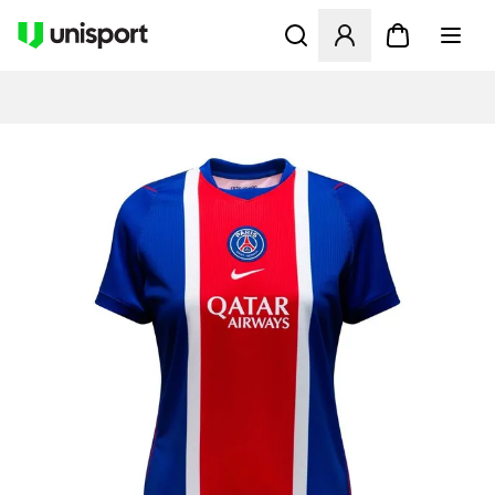
Åpner en Modal for å logge 