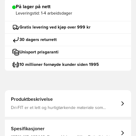
På lager på nett
Leveringstid:
1-4 arbeidsdager
Gratis levering ved kjøp over 999 kr
30 dagers returrett
Unisport prisgaranti
10 millioner fornøyde kunder siden 1995
Produktbeskrivelse
Dri-FIT er et lett og hurtigtørkende materiale som
transporterer fukt bort fra kroppen og holder deg tørr,
komfortabel og fokusert til enhver tid Samme design som
spillerne bruker Normal passform Laget av 100 %
polyester.
Spesifikasjoner