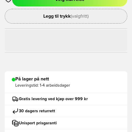
Åpner en Modal for å logge inn eller registrere deg som med
Legg til trykk
(valgfritt)
På lager på nett
Leveringstid:
1-4 arbeidsdager
Gratis levering ved kjøp over 999 kr
30 dagers returrett
Unisport prisgaranti