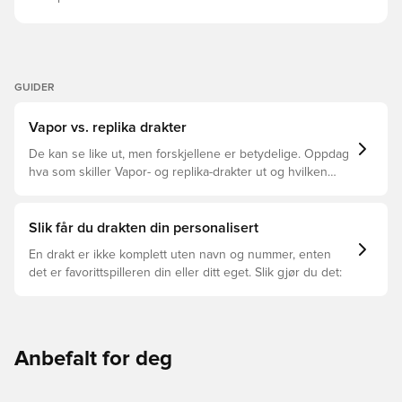
komfortabel og fokusert til enhver tid. Samme design
som spillerne bruker Normal passform Laget av 100 %
polyester.
GUIDER
Vapor vs. replika drakter
De kan se like ut, men forskjellene er betydelige. Oppdag
hva som skiller Vapor- og replika-drakter ut og hvilken
som passer for deg.
Slik får du drakten din personalisert
En drakt er ikke komplett uten navn og nummer, enten
det er favorittspilleren din eller ditt eget. Slik gjør du det:
Anbefalt for deg