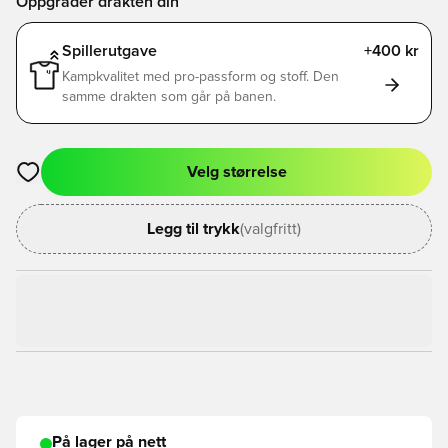
Oppgrader drakten din
Spillerutgave
+400 kr
Kampkvalitet med pro-passform og stoff. Den
samme drakten som går på banen.
Velg størrelse
Åpner en Modal for å logge inn eller registrere deg som med
Legg til trykk
(valgfritt)
På lager på nett