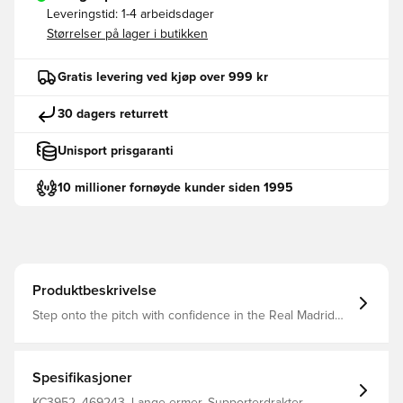
Leveringstid:
1-4 arbeidsdager
Størrelser på lager i butikken
Gratis levering ved kjøp over 999 kr
30 dagers returrett
Unisport prisgaranti
10 millioner fornøyde kunder siden 1995
Produktbeskrivelse
Step onto the pitch with confidence in the Real Madrid
26/27 Home Jersey Long Sleeve. This piece is where
tradition meets innovation, reflecting the precision and
strategy of Real Madrid’s game.Inspired by the diamonds
and pearls in the crown, this jersey features a
Spesifikasjoner
sophisticated darker green hue on the sleeves and
collar. The unexpected pop of colour on the 3-Stripes