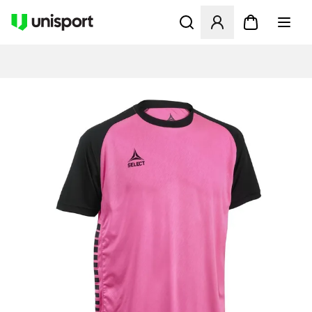
Åpner en Modal for å logge 