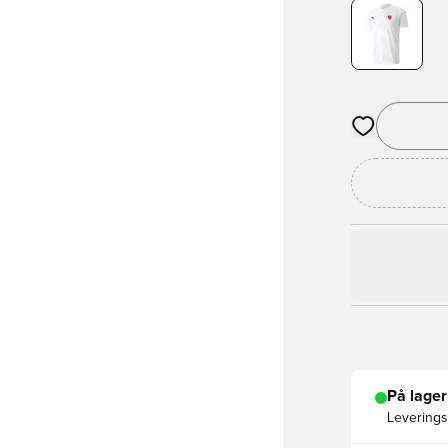
Åpner en Moda
På lager
Leveringst