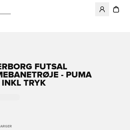
Åpner en Modal f
RBORG FUTSAL
EBANETRØJE - PUMA
 INKL TRYK
FARGER