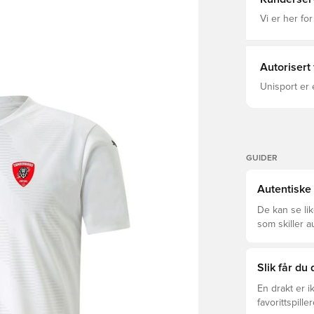
Vi er her for
Autorisert
Unisport er 
GUIDER
Autentiske 
De kan se li
som skiller a
som passer f
Slik får du
En drakt er 
favorittspille