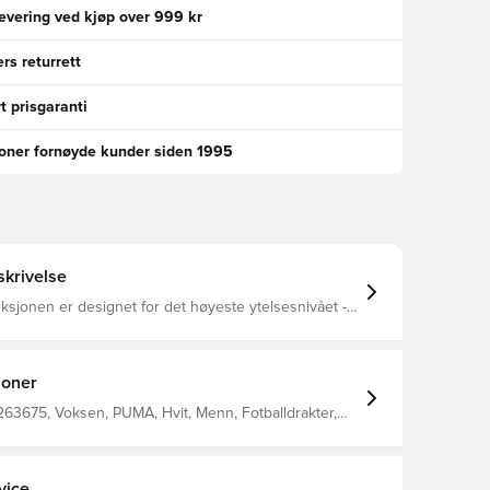
levering ved kjøp over 999 kr
rs returrett
t prisgaranti
ioner fornøyde kunder siden 1995
krivelse
eksjonen er designet for det høyeste ytelsesnivået -
en, inspirert av lyskonseptet i Final-serien, kommer
 grafikk, ved å skape konstruerte bevegelser med
ke overganger - Fadeout-effekt for å visualisere
g hastighet - Kombinert med FINALs skreddersydde
joner
sielle trim, møter trøyen behovene til de aller beste
idrettsutøverne Laget av 100% polyester.
63675, Voksen, PUMA, Hvit, Menn, Fotballdrakter,
e ermer
vice