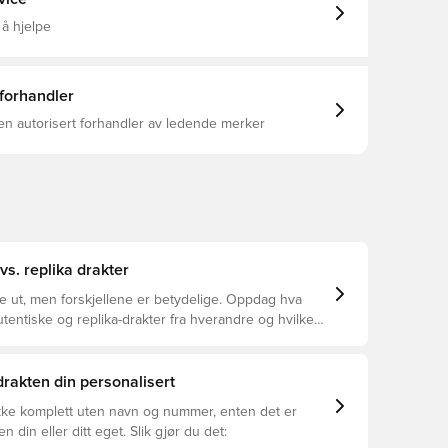
 å hjelpe
 forhandler
en autorisert forhandler av ledende merker
vs. replika drakter
ke ut, men forskjellene er betydelige. Oppdag hva
utentiske og replika-drakter fra hverandre og hvilken
or deg.
 drakten din personalisert
ikke komplett uten navn og nummer, enten det er
ren din eller ditt eget. Slik gjør du det: