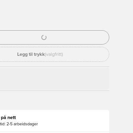
l for å logge inn eller registrere deg som medlem
Legg til trykk
(valgfritt)
 på nett
id:
2-5 arbeidsdager