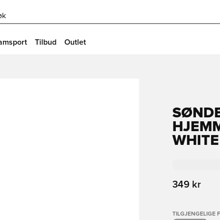
øk
amsport
Tilbud
Outlet
SØNDE
HJEMM
WHITE
349 kr
TILGJENGELIGE 