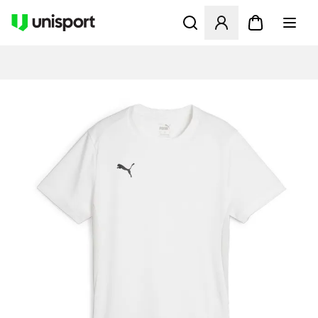
Åpner en Modal for å logge 