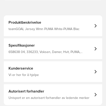
Produktbeskrivelse
teamGOAL Jersey Wmn PUMA White-PUMA Blac
Spesifikasjoner
658638 04, 336233, Voksen, Damer, Hvit, PUMA,
Fotballdrakter, Main Material 1: 100 Polyester Recycled -
Double Face Jacquard - 150.00 G/M² - Piece Dyed -
Chemical - Absorbency&/Or Wicking, Mechanical - Upf -
Drycell (Fun/001)
Kunderservice
Vi er her for å hjelpe
Autorisert forhandler
Unisport er en autorisert forhandler av ledende merker