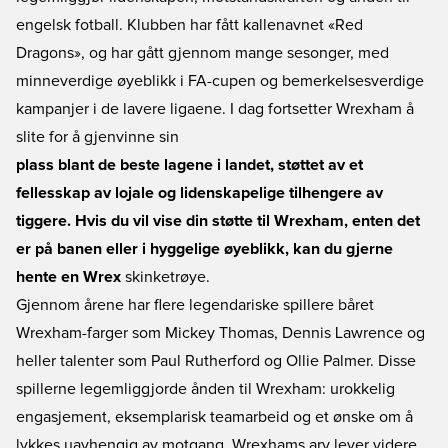
engelsk fotball. Klubben har fått kallenavnet «Red
Dragons», og har gått gjennom mange sesonger, med
minneverdige øyeblikk i FA-cupen og bemerkelsesverdige
kampanjer i de lavere ligaene. I dag fortsetter Wrexham å
slite for å gjenvinne sin
plass blant de beste lagene i landet, støttet av et
fellesskap av lojale og lidenskapelige tilhengere av
tiggere. Hvis du vil vise din støtte til Wrexham, enten det
er på banen eller i hyggelige øyeblikk, kan du gjerne
hente en Wrex
skinketrøye.
Gjennom årene har flere legendariske spillere båret
Wrexham-farger som Mickey Thomas, Dennis Lawrence og
heller talenter som Paul Rutherford og Ollie Palmer. Disse
spillerne legemliggjorde ånden til Wrexham: urokkelig
engasjement, eksemplarisk teamarbeid og et ønske om å
lykkes uavhengig av motgang. Wrexhams arv lever videre