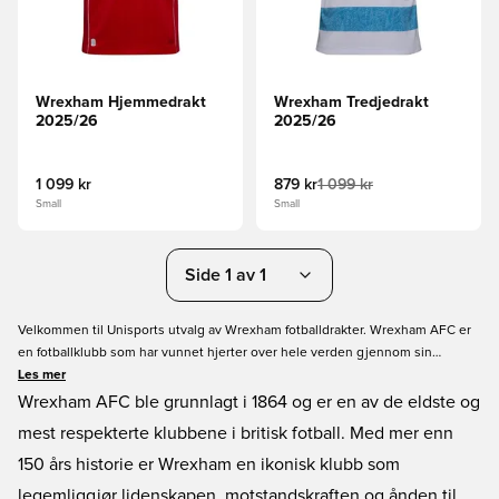
Wrexham Hjemmedrakt
Wrexham Tredjedrakt
2025/26
2025/26
1 099 kr
879 kr
1 099 kr
Small
Small
Side 1 av 1
Velkommen til Unisports utvalg av Wrexham fotballdrakter. Wrexham AFC er
en fotballklubb som har vunnet hjerter over hele verden gjennom sin
inspirerende historie som underdogs. Deres popularitet gjør Wrexham AFC
Les mer
fotballdrakt til et must i Unisports utvalg av fotballdrakter fra hele verden - og
Wrexham AFC ble grunnlagt i 1864 og er en av de eldste og
kanskje et must-have i garderoben din også? Husk at hos Unisport finner du
mest respekterte klubbene i britisk fotball. Med mer enn
kun offisielle drakter- så kjøp din Wrexham AFC drakt hos Unisport uten å
150 års historie er Wrexham en ikonisk klubb som
bekymre deg og bestill i dag for en hyggelig shoppingopplevelse!
legemliggjør lidenskapen, motstandskraften og ånden til