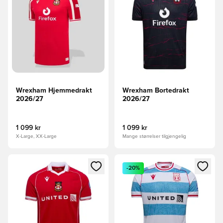
Wrexham Hjemmedrakt
Wrexham Bortedrakt
2026/27
2026/27
1 099 kr
1 099 kr
X-Large, XX-Large
Mange størrelser tilgjengelig
Åpner en Modal for å logge inn eller registrere deg som me
Åpner en Modal for å logge in
-20%