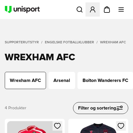
Åpner en Modal for å logge 
SUPPORTERUTSTYR
ENGELSKE FOTBALLKLUBBER
WREXHAM AFC
WREXHAM AFC
Wrexham AFC
Arsenal
Bolton Wanderers FC
Filter og sortering
4
Produkter
Åpner en Modal for å logge inn eller registrere deg som me
Åpner en Modal for å logge in