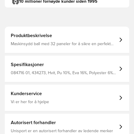
10 millioner fornøyde kunder siden 1995
Produktbeskrivelse
Maskinsydd ball med 32 paneler for å sikre en perfekt
rund form Ytre overflate av PU med skumlag under for
en myk berøring Såret gummiblære for økt stabilitet og
god luftretensjon Optimaliserte flygeegenskaper for jevn
ytelse på banen En offisiell Premier League-inspirert
Spesifikasjoner
design for et profesjonelt utseende 68% gummiblære
10% POLYURETAN, 16% EVA 6% polyester
084716 01, 434273, Hvit, Pu 10%, Eva 16%, Polyester 6%
Rubber Bladder 68%, Voksen, Menn, PUMA, Fotballer,
Gress, Premier League
Kunderservice
Vi er her for å hjelpe
Autorisert forhandler
Unisport er en autorisert forhandler av ledende merker