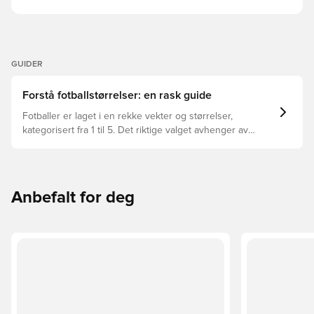
GUIDER
Forstå fotballstørrelser: en rask guide
Fotballer er laget i en rekke vekter og størrelser,
kategorisert fra 1 til 5. Det riktige valget avhenger av
faktorer som alder, dyktighet, og den tiltenkte bruken,
inkludert ligaregler og coachingsmetoder.
Anbefalt for deg