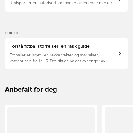
Unisport er en autorisert forhandler av ledende merker
GUIDER
Forstå fotballstørrelser: en rask guide
Fotballer er laget i en rekke vekter og størrelser,
kategorisert fra 1 til 5. Det riktige valget avhenger av
faktorer som alder, dyktighet, og den tiltenkte bruken,
inkludert ligaregler og coachingsmetoder.
Anbefalt for deg