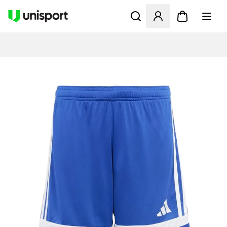
Åpner en Modal for å logge 