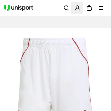
Åpner en Modal for å logge 