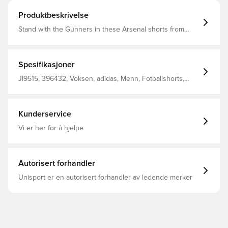
Produktbeskrivelse
Stand with the Gunners in these Arsenal shorts from
adidas. Part of a home kit that's rich in club DNA, they
come in classic white colours and display a sewn-on
team badge. Moisture-managing AEROREADY keeps you
comfortable whether you're repping your team on the
Spesifikasjoner
football pitch or watching the big match with your mates.
Regular fit Elastic waist with drawcord closure Main
JI9515, 396432, Voksen, adidas, Menn, Fotballshorts,
Material: 100% Polyester(100% Recycled) AEROREADY
Hjemmedrakt, Kort, Hvit, 2025/26
Arsenal sewn-on crest
Kunderservice
Vi er her for å hjelpe
Autorisert forhandler
Unisport er en autorisert forhandler av ledende merker