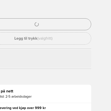
l for å logge inn eller registrere deg som medlem
Legg til trykk
(valgfritt)
 på nett
id:
2-5 arbeidsdager
levering ved kjøp over 999 kr