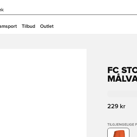
øk
amsport
Tilbud
Outlet
FC ST
MÅLV
229 kr
TILGJENGELIGE 