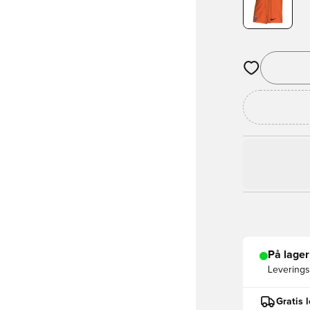
Åpner en Moda
På lager
Leveringst
Gratis 