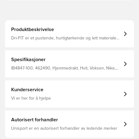
Produktbeskrivelse
Dri-FIT er et pustende, hurtigtørkende og lett materiale
som transporterer fukt bort fra kroppen, slik at du alltid
holdes tørr, komfortabel og fokusert Samme design som
spillerne bruker Normal passform Laget av 100%
polyester.
Spesifikasjoner
IB4847-100, 462490, Hjemmedrakt, Hvit, Voksen, Nike,
Menn, Fotballshorts, VM, Kort, 100% Polyester, 2026/27
Kunderservice
Vi er her for å hjelpe
Autorisert forhandler
Unisport er en autorisert forhandler av ledende merker