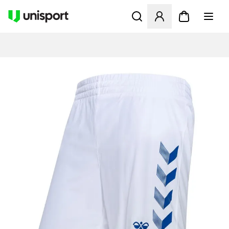
Åpner en Modal for å logge 