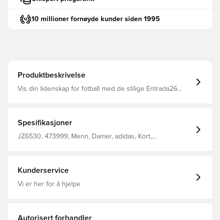
10 millioner fornøyde kunder siden 1995
Produktbeskrivelse
Vis din lidenskap for fotball med de stilige Entrada26
Shorts. Designet for de som lever og puster fotball, gjør
dem til din pålitelige følgesvenn på banen Snor i midjen
for tilpassning CLIMACOOL-teknologi Midt høy midje
Brodert sportsmerke Vanlig passform 100% polyester
Spesifikasjoner
(100% resirkulert)
JZ6530, 473999, Menn, Damer, adidas, Kort,
Fotballshorts, adidas Entrada, Barn, Grønn
Kunderservice
Vi er her for å hjelpe
Autorisert forhandler