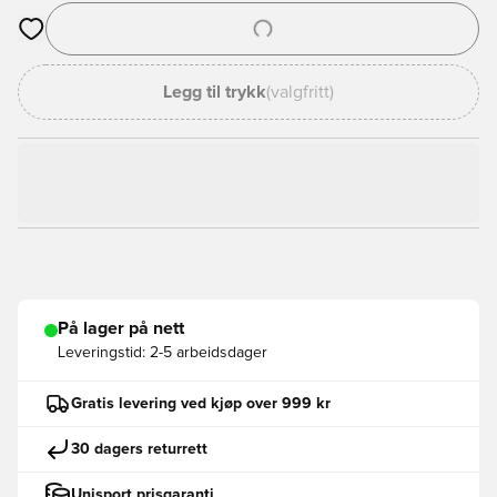
Åpner en Modal for å logge inn eller registrere deg som med
Legg til trykk
(valgfritt)
På lager på nett
Leveringstid:
2-5 arbeidsdager
Gratis levering ved kjøp over 999 kr
30 dagers returrett
Unisport prisgaranti