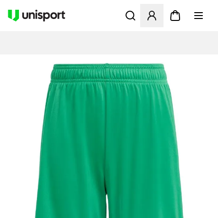
Åpner en Modal for å logge 