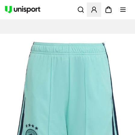
Åpner en Modal for å logge 