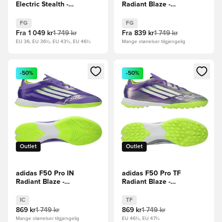
Electric Stealth -
Radiant Blaze -
Svart/Metall/Sitron
Lilla/Fottøy Hvit/Sitron
FG
FG
Fra
1 049 kr
1 749 kr
Fra
839 kr
1 749 kr
EU 36, EU 36½, EU 43½, EU 46½
Mange størrelser tilgjengelig
Åpner en Modal for å logge inn eller registrere deg som me
Åpner en Modal for å logge in
-50%
-50%
Outlet
Outlet
adidas F50 Pro IN
adidas F50 Pro TF
Radiant Blaze -
Radiant Blaze -
Lilla/Fottøy Hvit/Sitron
Lilla/Fottøy Hvit/Sitron
IC
TF
869 kr
1 749 kr
869 kr
1 749 kr
Mange størrelser tilgjengelig
EU 46½, EU 47½