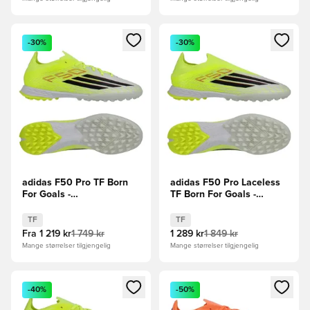
Åpner en Modal for å logge inn eller registrere deg som me
Åpner en Modal for å logge in
-30%
-30%
adidas F50 Pro TF Born
adidas F50 Pro Laceless
For Goals -
TF Born For Goals -
Gul/Svart/Lucid Red
Gul/Svart/Lucid Red
TF
TF
Fra
1 219 kr
1 749 kr
1 289 kr
1 849 kr
Mange størrelser tilgjengelig
Mange størrelser tilgjengelig
Åpner en Modal for å logge inn eller registrere deg som me
Åpner en Modal for å logge in
-40%
-50%