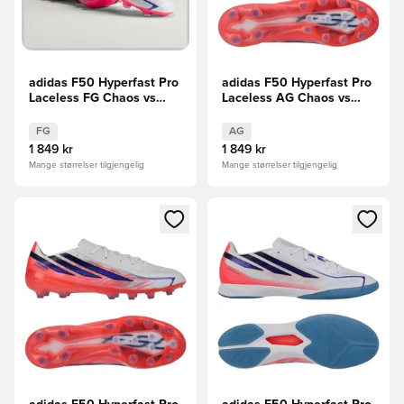
adidas F50 Hyperfast Pro
adidas F50 Hyperfast Pro
Laceless FG Chaos vs
Laceless AG Chaos vs
Control
Control
FG
AG
1 849 kr
1 849 kr
Mange størrelser tilgjengelig
Mange størrelser tilgjengelig
Åpner en Modal for å logge inn eller registrere deg som me
Åpner en Modal for å logge in