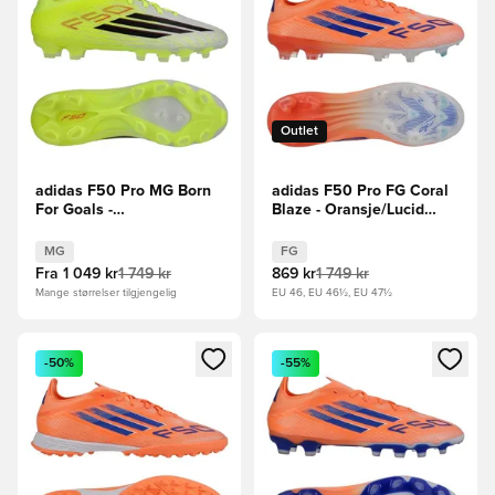
Outlet
adidas F50 Pro MG Born
adidas F50 Pro FG Coral
For Goals -
Blaze - Oransje/Lucid
Gul/Svart/Lucid Red
Blue/Fottøy Hvit
MG
FG
Fra
1 049 kr
1 749 kr
869 kr
1 749 kr
Mange størrelser tilgjengelig
EU 46, EU 46½, EU 47½
Åpner en Modal for å logge inn eller registrere deg som me
Åpner en Modal for å logge in
-50%
-55%