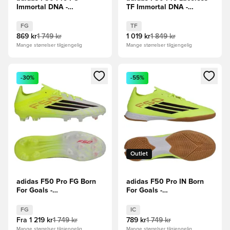
Immortal DNA -
TF Immortal DNA -
Svart/Lucid Red
Svart/Lucid Red
FG
TF
869 kr
1 749 kr
1 019 kr
1 849 kr
Mange størrelser tilgjengelig
Mange størrelser tilgjengelig
Åpner en Modal for å logge inn eller registrere deg som me
Åpner en Modal for å logge in
-30%
-55%
Outlet
adidas F50 Pro FG Born
adidas F50 Pro IN Born
For Goals -
For Goals -
Gul/Svart/Lucid Red
Gul/Svart/Lucid Red
FG
IC
Fra
1 219 kr
1 749 kr
789 kr
1 749 kr
Mange størrelser tilgjengelig
Mange størrelser tilgjengelig