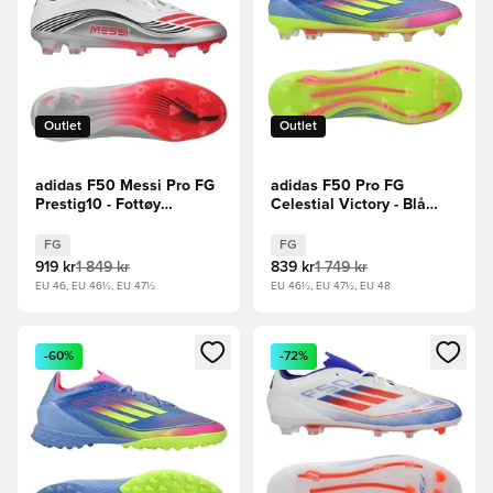
Outlet
Outlet
adidas F50 Messi Pro FG
adidas F50 Pro FG
Prestig10 - Fottøy
Celestial Victory - Blå
Hvit/Lucid Red/Sølv
fusjon/Sitron/Lucid Pink
Metallisk
FG
FG
919 kr
1 849 kr
839 kr
1 749 kr
EU 46, EU 46½, EU 47½
EU 46½, EU 47½, EU 48
Åpner en Modal for å logge inn eller registrere deg som me
Åpner en Modal for å logge in
-60%
-72%