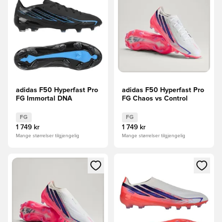
adidas F50 Hyperfast Pro
adidas F50 Hyperfast Pro
FG Immortal DNA
FG Chaos vs Control
FG
FG
1 749 kr
1 749 kr
Mange størrelser tilgjengelig
Mange størrelser tilgjengelig
Åpner en Modal for å logge inn eller registrere deg som me
Åpner en Modal for å logge in