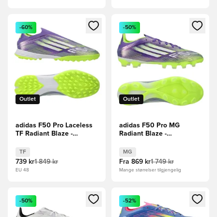
Åpner en Modal for å logge inn eller registrere deg som me
Åpner en Modal for å logge in
-60%
-50%
Outlet
Outlet
adidas F50 Pro Laceless
adidas F50 Pro MG
TF Radiant Blaze -
Radiant Blaze -
Lilla/Fottøy Hvit/Sitron
Lilla/Fottøy Hvit/Sitron
TF
MG
739 kr
1 849 kr
Fra
869 kr
1 749 kr
EU 48
Mange størrelser tilgjengelig
Åpner en Modal for å logge inn eller registrere deg som me
Åpner en Modal for å logge in
-50%
-52%