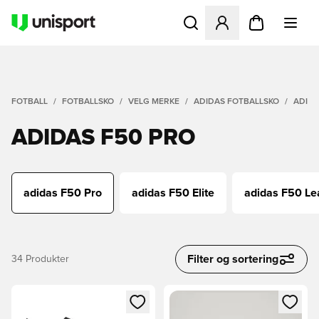
Åpner en Modal for å logge 
FOTBALL
FOTBALLSKO
VELG MERKE
ADIDAS FOTBALLSKO
ADIDA
ADIDAS F50 PRO
adidas F50 Pro
adidas F50 Elite
adidas F50 L
Filter og sortering
34
Produkter
Åpner en Modal for å logge inn eller registrere deg som me
Åpner en Modal for å logge in