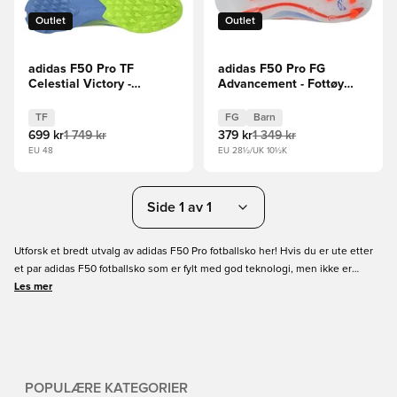
Outlet
Outlet
adidas F50 Pro TF
adidas F50 Pro FG
Celestial Victory -
Advancement - Fottøy
Rosa/Sitron/Lucid Pink
Hvit/Solrød/Lucid Blue
Barn
TF
FG
Barn
699 kr
1 749 kr
379 kr
1 349 kr
EU 48
EU 28½/UK 10½K
Side 1 av 1
Utforsk et bredt utvalg av adidas F50 Pro fotballsko her! Hvis du er ute etter
et par adidas F50 fotballsko som er fylt med god teknologi, men ikke er
interessert i den mest førsteklasses teknologien, så er et par adidas F50 Pro
Les mer
fotballsko verdt et forsøk. Disse er rett under Elite-versjonen, noe som betyr
at du fremdeles får et flott par fotballsko. Dykk ned i sortimentet nedenfor, og
kjøp nå for gode priser og rask levering!
POPULÆRE KATEGORIER