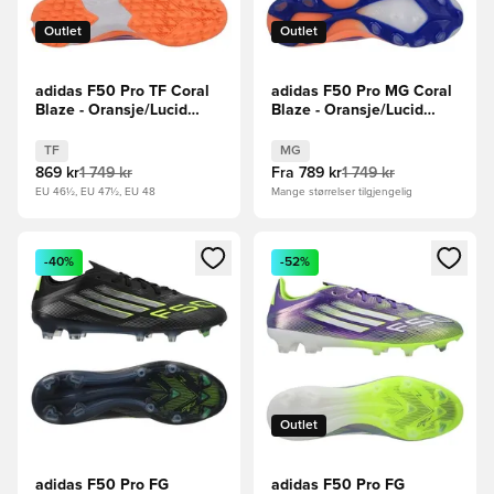
Outlet
Outlet
adidas F50 Pro TF Coral
adidas F50 Pro MG Coral
Blaze - Oransje/Lucid
Blaze - Oransje/Lucid
Blue/Fottøy Hvit
Blue/Fottøy Hvit
TF
MG
869 kr
1 749 kr
Fra
789 kr
1 749 kr
EU 46½, EU 47½, EU 48
Mange størrelser tilgjengelig
Åpner en Modal for å logge inn eller registrere deg som me
Åpner en Modal for å logge in
-40%
-52%
Outlet
adidas F50 Pro FG
adidas F50 Pro FG