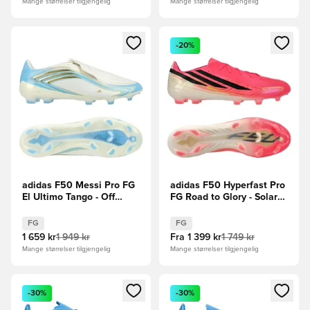
Mange størrelser tilgjengelig
Mange størrelser tilgjengelig
Åpner en Modal for å logge inn eller registrere deg som me
Åpner en Modal for å logge in
-20%
adidas F50 Messi Pro FG
adidas F50 Hyperfast Pro
El Ultimo Tango - Off
FG Road to Glory - Solar
white/Blå/Icey Blue
Turbo/Svart/Gull Metallisk
FG
FG
1 659 kr
1 949 kr
Fra
1 399 kr
1 749 kr
Mange størrelser tilgjengelig
Mange størrelser tilgjengelig
Åpner en Modal for å logge inn eller registrere deg som me
Åpner en Modal for å logge in
-30%
-30%