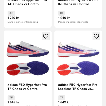
adidas F50 Hyperfast Pro
adidas F50 Hyperfast Pro
AG Chaos vs Control
IN Chaos vs Control
AG
IC
1 749 kr
1 649 kr
Mange størrelser tilgjengelig
Mange størrelser tilgjengelig
Åpner en Modal for å logge inn eller registrere deg som me
Åpner en Modal for å logge in
adidas F50 Hyperfast Pro
adidas F50 Hyperfast Pro
TF Chaos vs Control
Laceless TF Chaos vs
Control
TF
TF
1 649 kr
1 649 kr