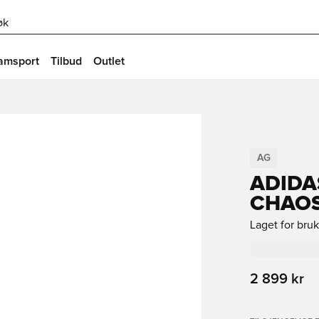
øk
amsport
Tilbud
Outlet
AG
ADIDA
CHAOS
Laget for bru
2 899 kr