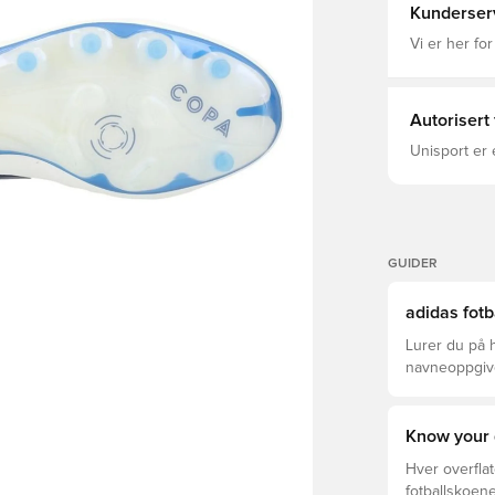
pinline runn
Kunderser
franchise’s 
contemporary
Vi er her for
comfort, hel
the final whistle. Regular fit Lace closure 
Synthetic li
pinline FUS
Autorisert
Unisport er 
GUIDER
adidas fotb
Lurer du på h
navneoppgivel
Pro, League,
Know your 
Hver overflat
fotballskoene