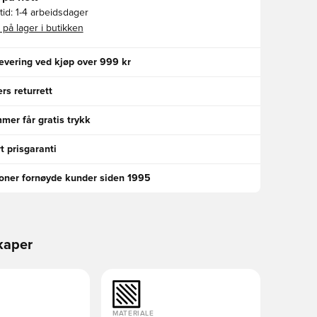
id:
1-4 arbeidsdager
 på lager i butikken
levering ved kjøp over 999 kr
rs returrett
er får gratis trykk
t prisgaranti
ioner fornøyde kunder siden 1995
kaper
MATERIALE