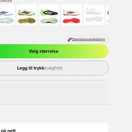
FARGER
Størrelsesveiledning
Velg størrelse
l for å logge inn eller registrere deg som medlem
Legg til trykk
(valgfritt)
 på nett