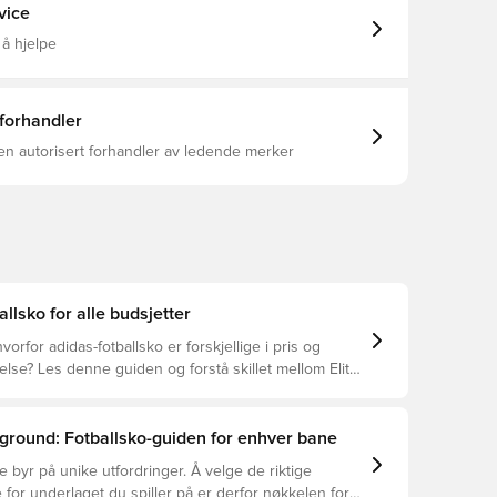
ing across the upper, these boots celebrate the Copa
vice
clean, classic aesthetic while keeping the look
. Inside, a cushioned anatomical sockliner adds
 å hjelpe
ping you stay focused on your game from kick-off to
Synthetic upper
ning Synthetic outsole Laced floating tongue Adipure
IONSKIN technology
 forhandler
en autorisert forhandler av ledende merker
allsko for alle budsjetter
vorfor adidas-fotballsko er forskjellige i pris og
se? Les denne guiden og forstå skillet mellom Elite,
 og Club.
ground: Fotballsko-guiden for enhver bane
e byr på unike utfordringer. Å velge de riktige
 for underlaget du spiller på er derfor nøkkelen for