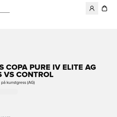
Åpner en Modal f
S COPA PURE IV ELITE AG
 VS CONTROL
k på kunstgress (AG)