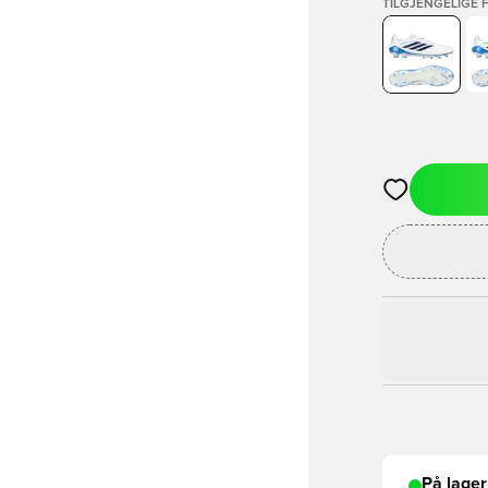
TILGJENGELIGE 
Åpner en Moda
På lager