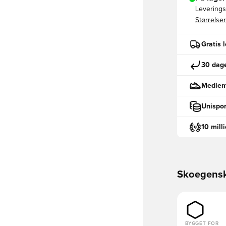
Leveringst
Størrelser
Gratis 
30 dage
Medlemm
Unispor
10 mill
Skoegens
BYGGET FOR