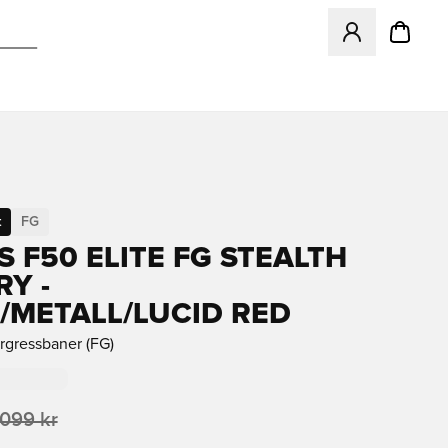
Åpner en Modal f
t
FG
S F50 ELITE FG STEALTH
RY -
/METALL/LUCID RED
urgressbaner (FG)
 099 kr