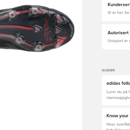
lissesystem og T
Kunderser
naturgressbaner. Vekt: 183 gram Merk: adidas
yttersålen k
Vi er her for
Autorisert
Unisport er 
GUIDER
adidas fotb
Lurer du på h
navneoppgivel
Pro, League,
Know your 
Hver overflat