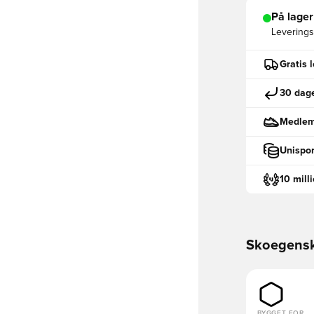
På lager
Leveringst
Gratis 
30 dage
Medlemm
Unispor
10 mill
Skoegens
BYGGET FOR