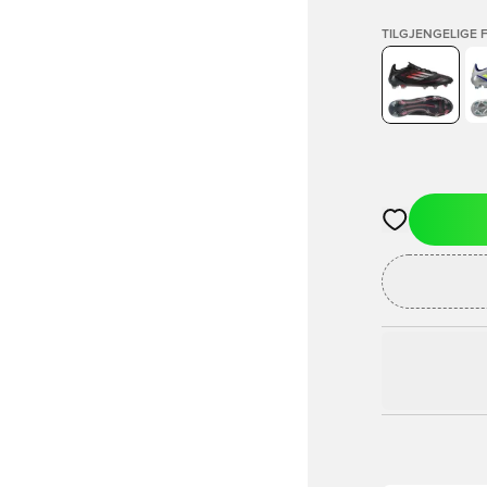
TILGJENGELIGE 
Åpner en Moda