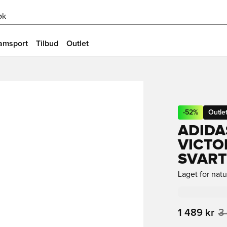
øk
amsport
Tilbud
Outlet
-
52
%
Outle
ADIDA
VICTO
SVART
Laget for nat
1 489 kr
3