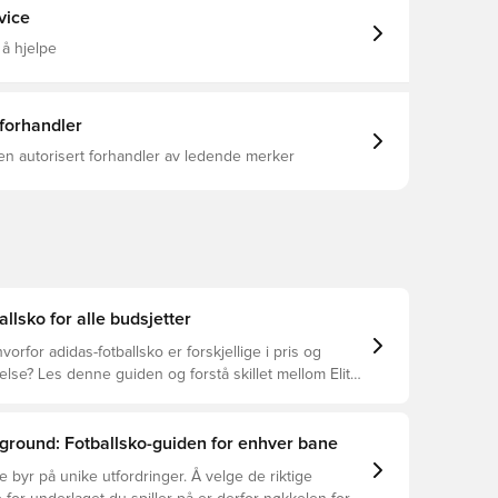
PU-forsterket tunge FG-knotter for
vice
 sier at fargen på
an avta ved bruk.
 å hjelpe
 forhandler
en autorisert forhandler av ledende merker
allsko for alle budsjetter
vorfor adidas-fotballsko er forskjellige i pris og
se? Les denne guiden og forstå skillet mellom Elite,
 og Club.
ground: Fotballsko-guiden for enhver bane
e byr på unike utfordringer. Å velge de riktige