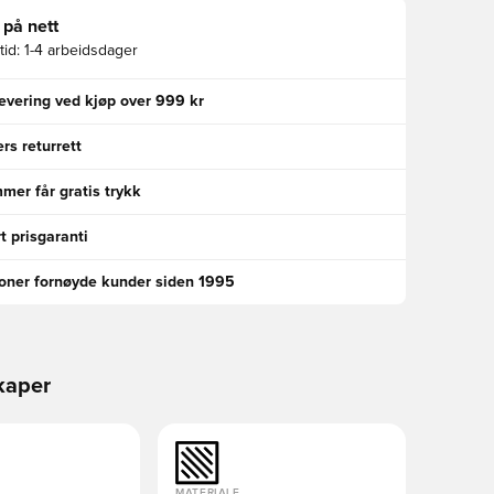
 på nett
id:
1-4 arbeidsdager
levering ved kjøp over 999 kr
rs returrett
er får gratis trykk
t prisgaranti
ioner fornøyde kunder siden 1995
kaper
MATERIALE