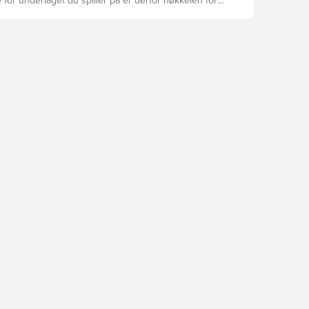
 for underlaget du spiller på er derfor nøkkelen for
asjon, skadeforebygging og lang levetid for
 Les videre for å se hvilke fotballsko som er det
for de forskjellige overflatene.