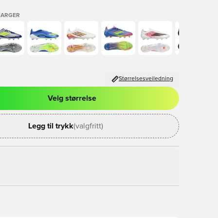
FARGER
Størrelsesveiledning
Velg størrelse
l for å logge inn eller registrere deg som medlem
Legg til trykk
(valgfritt)