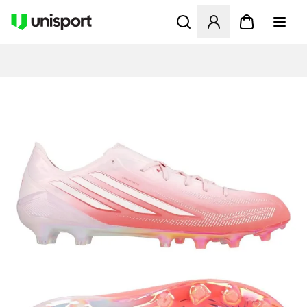
Åpner en Modal for å logge 