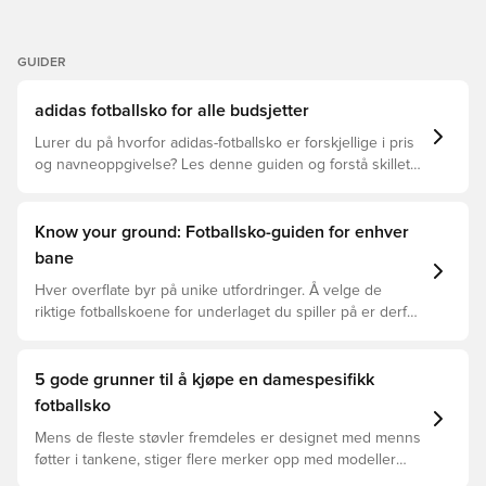
GUIDER
adidas fotballsko for alle budsjetter
Lurer du på hvorfor adidas-fotballsko er forskjellige i pris
og navneoppgivelse? Les denne guiden og forstå skillet
mellom Elite, Pro, League, og Club.
Know your ground: Fotballsko-guiden for enhver
bane
Hver overflate byr på unike utfordringer. Å velge de
riktige fotballskoene for underlaget du spiller på er derfor
nøkkelen for optimal prestasjon, skadeforebygging og
lang levetid for fotballskoen. Les videre for å se hvilke
fotballsko som er det beste valget for de forskjellige
5 gode grunner til å kjøpe en damespesifikk
overflatene.
fotballsko
Mens de fleste støvler fremdeles er designet med menns
føtter i tankene, stiger flere merker opp med modeller
bygget spesielt for kvinnefoten - og det er noen