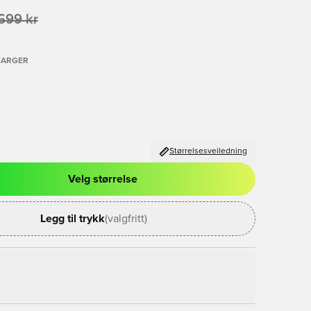
699 kr
FARGER
Størrelsesveiledning
Velg størrelse
l for å logge inn eller registrere deg som medlem
Legg til trykk
(valgfritt)