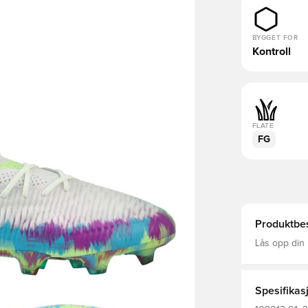
BYGGET FOR
Kontroll
FLATE
FG
Produktbes
Lås opp din u
FUTURE 8 Stø
med andre su
elastisk FU
teknologi ov
Spesifikas
som fungerer