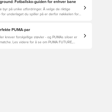
ground: Fotballsko-guiden for enhver bane
e byr på unike utfordringer. Å velge de riktige
 for underlaget du spiller på er derfor nøkkelen for
asjon, skadeforebygging og lang levetid for
 Les videre for å se hvilke fotballsko som er det
for de forskjellige overflatene.
perfekte PUMA-par
tiler krever forskjellige støvler - og PUMAs siloer er
 matche. Les videre for å se om PUMA FUTURE,
KING passer perfekt for dine behov.