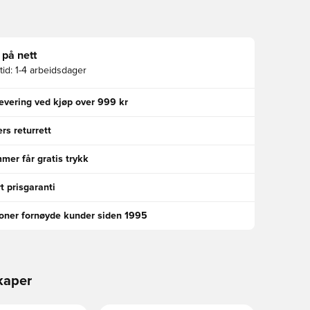
 på nett
id:
1-4 arbeidsdager
levering ved kjøp over 999 kr
rs returrett
er får gratis trykk
t prisgaranti
ioner fornøyde kunder siden 1995
kaper