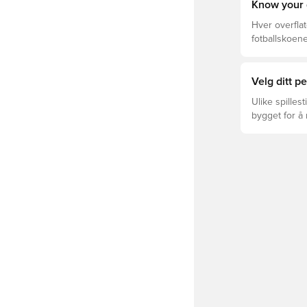
Know your 
Hver overflat
fotballskoene
optimal prest
fotballskoen.
beste valget 
Velg ditt 
Ulike spilles
bygget for å
ULTRA eller 