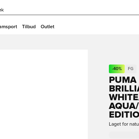
øk
amsport
Tilbud
Outlet
-
40
%
FG
PUMA 
BRILL
WHITE
AQUA/
EDITI
Laget for nat