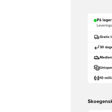
På lager
Leveringst
Gratis 
30 dage
Medlemm
Unispor
10 mill
Skoegens