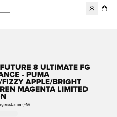
Åpner en Modal f
FUTURE 8 ULTIMATE FG
IANCE - PUMA
/FIZZY APPLE/BRIGHT
REN MAGENTA LIMITED
ON
urgressbaner (FG)