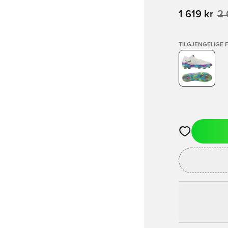
1 619 kr
2 
TILGJENGELIGE 
Åpner en Moda