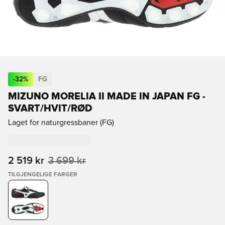
-
32
%
FG
MIZUNO MORELIA II MADE IN JAPAN FG -
SVART/HVIT/RØD
Laget for naturgressbaner (FG)
2 519 kr
3 699 kr
TILGJENGELIGE FARGER