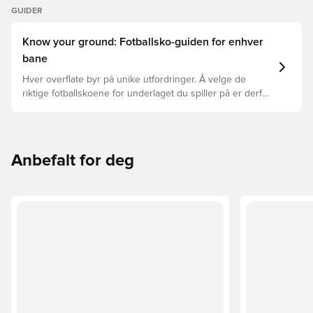
GUIDER
Know your ground: Fotballsko-guiden for enhver
bane
Hver overflate byr på unike utfordringer. Å velge de
riktige fotballskoene for underlaget du spiller på er derfor
nøkkelen for optimal prestasjon, skadeforebygging og
lang levetid for fotballskoen. Les videre for å se hvilke
fotballsko som er det beste valget for de forskjellige
overflatene.
Anbefalt for deg