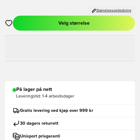
Størrelsesveiledning
Velg størrelse
Åpner en Modal for å logge inn eller registrere deg som med
På lager på nett
Leveringstid:
1-4 arbeidsdager
Gratis levering ved kjøp over 999 kr
30 dagers returrett
Unisport prisgaranti