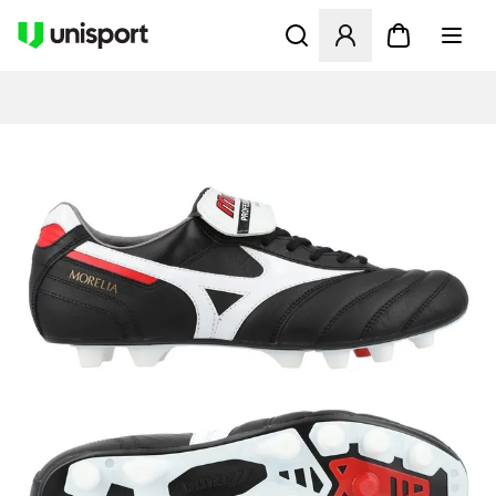
Åpner en Modal for å logge 