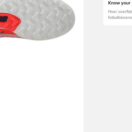
Know your 
Hver overflat
fotballskoene
optimal prest
fotballskoen.
beste valget 