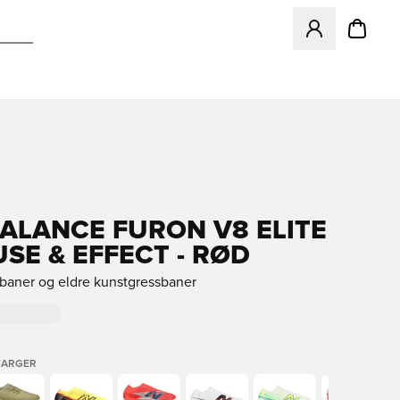
Åpner en Modal f
ALANCE FURON V8 ELITE
USE & EFFECT - RØD
sbaner og eldre kunstgressbaner
FARGER