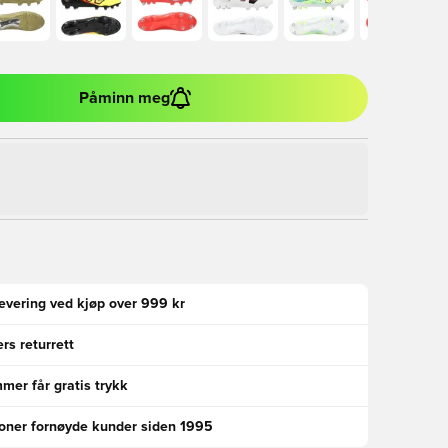
Påminn meg
levering ved kjøp over 999 kr
rs returrett
er får gratis trykk
ioner fornøyde kunder siden 1995