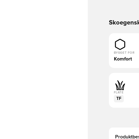
Skoegens
BYGGET FOR
Komfort
FLATE
TF
Produktbes