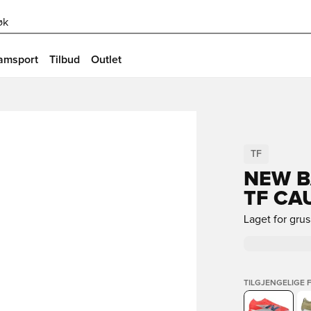
øk
amsport
Tilbud
Outlet
TF
NEW B
TF CA
Laget for gru
TILGJENGELIGE 