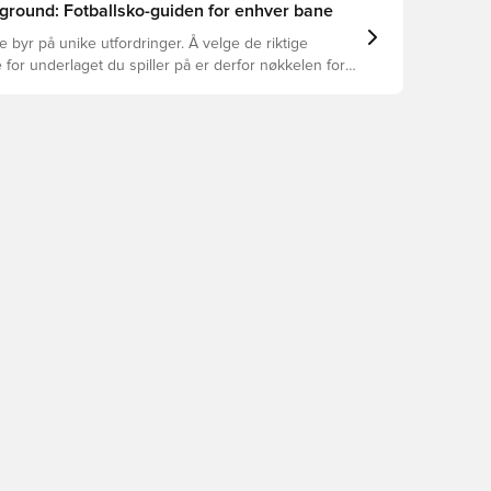
ground: Fotballsko-guiden for enhver bane
e byr på unike utfordringer. Å velge de riktige
 for underlaget du spiller på er derfor nøkkelen for
asjon, skadeforebygging og lang levetid for
 Les videre for å se hvilke fotballsko som er det
for de forskjellige overflatene.