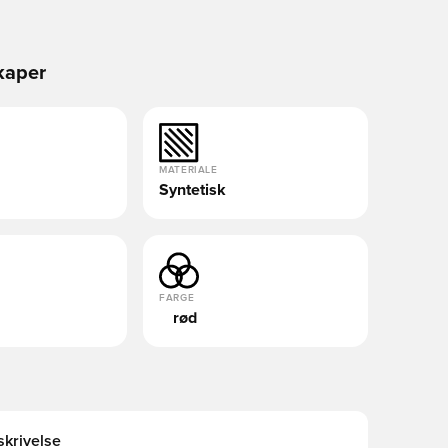
kaper
MATERIALE
Syntetisk
FARGE
rød
krivelse