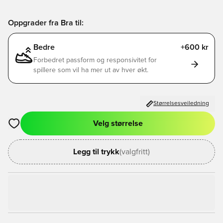
Oppgrader fra Bra til:
Bedre
+600 kr
Forbedret passform og responsivitet for
spillere som vil ha mer ut av hver økt.
Størrelsesveiledning
Velg størrelse
Åpner en Modal for å logge inn eller registrere deg som med
Legg til trykk
(valgfritt)