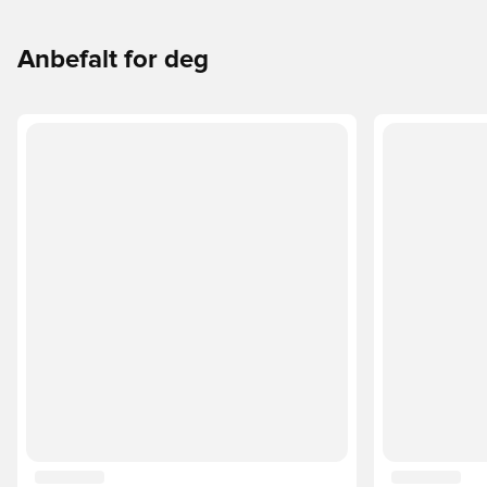
fotballsko som er det beste valget for de forskjellige
overflatene.
Anbefalt for deg