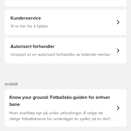
hastighetskontrollen som er designet for å gi spilleren
sokk, New Balance, Menn, Fotballsko, Team, Voksen,
den ultimate bakkekontrollen inn og ut av skarpe
Gress (FG), Bra, New Balance Pure Ambition, Rosa
bevegelser på trange steder En forskjøvet snøring er
designet for å gi spesialtilpasset passform og uavbrutt
Kunderservice
streikesone FG-knotter, kun for naturlige gressbaner.
Merk: New Balance sier at fargen på sålen kan falme ved
Vi er her for å hjelpe
bruk.
Autorisert forhandler
Unisport er en autorisert forhandler av ledende merker
GUIDER
Know your ground: Fotballsko-guiden for enhver
bane
Hver overflate byr på unike utfordringer. Å velge de
riktige fotballskoene for underlaget du spiller på er derfor
nøkkelen for optimal prestasjon, skadeforebygging og
lang levetid for fotballskoen. Les videre for å se hvilke