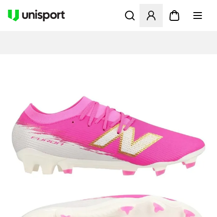
Åpner en Modal for å logge 