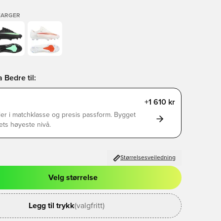
FARGER
 Bedre til:
+1 610 kr
ler i matchklasse og presis passform. Bygget
lets høyeste nivå.
Størrelsesveiledning
Velg størrelse
l for å logge inn eller registrere deg som medlem
Legg til trykk
(valgfritt)