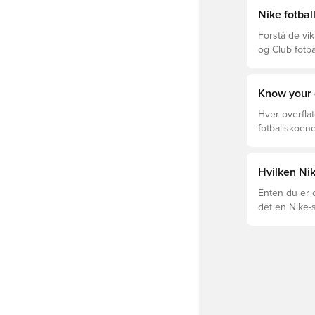
Nike fotbal
Forstå de vik
og Club fotba
prisklassen.
Know your 
Hver overflat
fotballskoene
optimal prest
fotballskoen.
beste valget 
Hvilken Ni
Enten du er o
det en Nike-s
og Tiempo og
passformen.