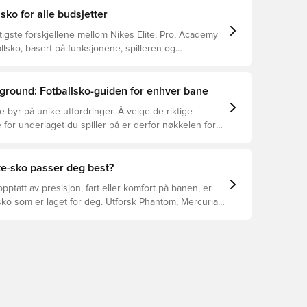
lsko for alle budsjetter
tigste forskjellene mellom Nikes Elite, Pro, Academy
llsko, basert på funksjonene, spilleren og
ground: Fotballsko-guiden for enhver bane
e byr på unike utfordringer. Å velge de riktige
 for underlaget du spiller på er derfor nøkkelen for
asjon, skadeforebygging og lang levetid for
 Les videre for å se hvilke fotballsko som er det
for de forskjellige overflatene.
ke-sko passer deg best?
pptatt av presisjon, fart eller komfort på banen, er
ko som er laget for deg. Utforsk Phantom, Mercurial,
 funksjonene deres for å finne den perfekte