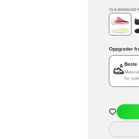
TILGJENGELIGE 
Oppgrader fra
Beste
Materia
for spil
Åpner en Moda