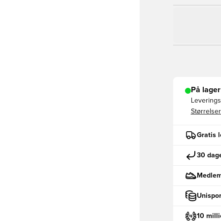
På lager
Leveringst
Størrelser
Gratis 
30 dage
Medlemm
Unispor
10 mill