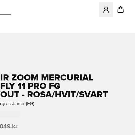
Åpner en Modal f
AIR ZOOM MERCURIAL
FLY 11 PRO FG
OUT - ROSA/HVIT/SVART
urgressbaner (FG)
 049 kr