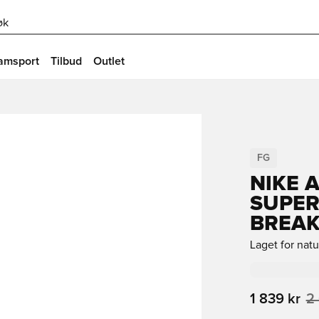
øk
amsport
Tilbud
Outlet
FG
NIKE 
SUPER
BREAK
Laget for nat
1 839 kr
2