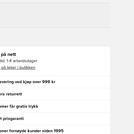
 på nett
id:
1-4 arbeidsdager
 på lager i butikken
levering ved kjøp over 999 kr
rs returrett
er får gratis trykk
t prisgaranti
ioner fornøyde kunder siden 1995