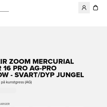
Åpner en Modal f
AIR ZOOM MERCURIAL
 16 PRO AG-PRO
W - SVART/DYP JUNGEL
k på kunstgress (AG)
FARGER