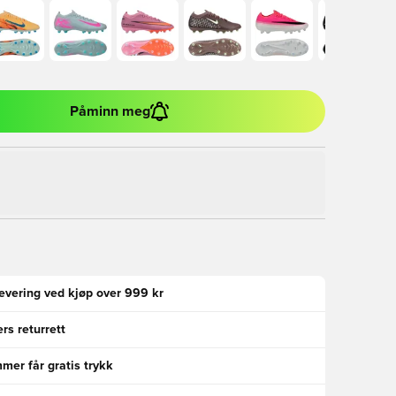
Påminn meg
levering ved kjøp over 999 kr
rs returrett
er får gratis trykk