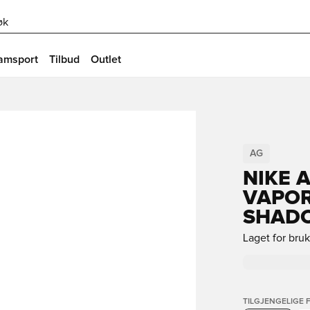
øk
amsport
Tilbud
Outlet
AG
NIKE 
VAPOR
SHADO
Laget for bru
TILGJENGELIGE 