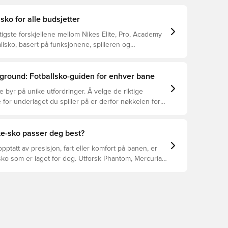
lsko for alle budsjetter
tigste forskjellene mellom Nikes Elite, Pro, Academy
llsko, basert på funksjonene, spilleren og
ground: Fotballsko-guiden for enhver bane
e byr på unike utfordringer. Å velge de riktige
 for underlaget du spiller på er derfor nøkkelen for
asjon, skadeforebygging og lang levetid for
 Les videre for å se hvilke fotballsko som er det
for de forskjellige overflatene.
ke-sko passer deg best?
pptatt av presisjon, fart eller komfort på banen, er
ko som er laget for deg. Utforsk Phantom, Mercurial,
 funksjonene deres for å finne den perfekte