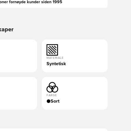
ioner fornøyde kunder siden 1995
kaper
MATERIALE
Syntetisk
FARGE
Sort