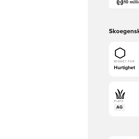
10 mill
Skoegens
BYGGET FOR
Hurtighet
FLATE
AG