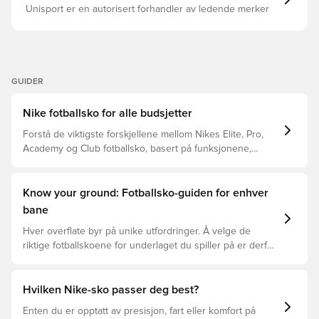
Unisport er en autorisert forhandler av ledende merker
GUIDER
Nike fotballsko for alle budsjetter
Forstå de viktigste forskjellene mellom Nikes Elite, Pro,
Academy og Club fotballsko, basert på funksjonene,
spilleren og prisklassen.
Know your ground: Fotballsko-guiden for enhver
bane
Hver overflate byr på unike utfordringer. Å velge de
riktige fotballskoene for underlaget du spiller på er derfor
nøkkelen for optimal prestasjon, skadeforebygging og
lang levetid for fotballskoen. Les videre for å se hvilke
fotballsko som er det beste valget for de forskjellige
Hvilken Nike-sko passer deg best?
overflatene.
Enten du er opptatt av presisjon, fart eller komfort på