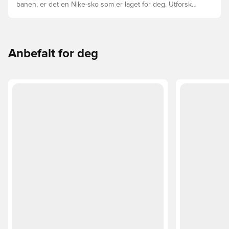
banen, er det en Nike-sko som er laget for deg. Utforsk
Phantom, Mercurial, og Tiempo og funksjonene deres for
å finne den perfekte passformen.
Anbefalt for deg