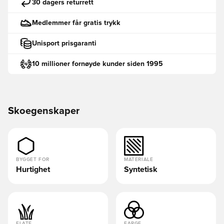
30 dagers returrett
Medlemmer får gratis trykk
Unisport prisgaranti
10 millioner fornøyde kunder siden 1995
Skoegenskaper
BYGGET FOR
MATERIALE
Hurtighet
Syntetisk
FLATE
FARGE