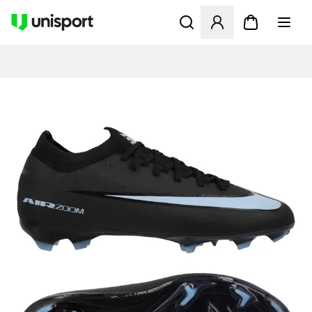
Åpner en Modal for å logge 