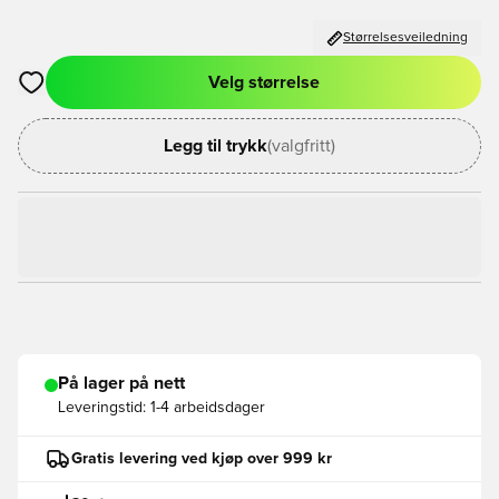
Størrelsesveiledning
Velg størrelse
Åpner en Modal for å logge inn eller registrere deg som med
Legg til trykk
(valgfritt)
På lager på nett
Leveringstid:
1-4 arbeidsdager
Gratis levering ved kjøp over 999 kr