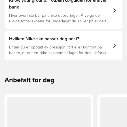
Know your ground: Fotballsko-guiden for enhver
bane
Hver overflate byr på unike utfordringer. Å velge de
riktige fotballskoene for underlaget du spiller på er derfor
nøkkelen for optimal prestasjon, skadeforebygging og
lang levetid for fotballskoen. Les videre for å se hvilke
fotballsko som er det beste valget for de forskjellige
Hvilken Nike-sko passer deg best?
overflatene.
Enten du er opptatt av presisjon, fart eller komfort på
banen, er det en Nike-sko som er laget for deg. Utforsk
Phantom, Mercurial, og Tiempo og funksjonene deres for
å finne den perfekte passformen.
Anbefalt for deg