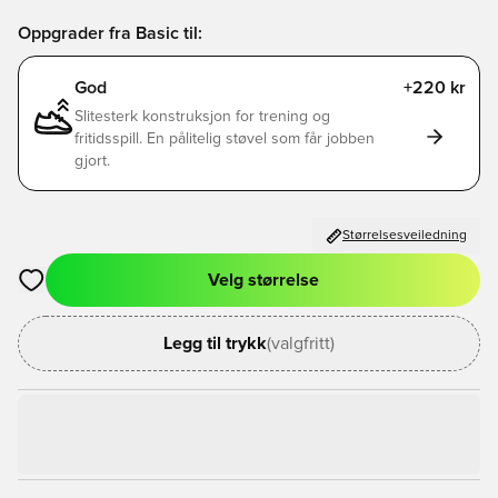
Oppgrader fra Basic til:
God
+220 kr
Slitesterk konstruksjon for trening og
fritidsspill. En pålitelig støvel som får jobben
gjort.
Størrelsesveiledning
Velg størrelse
Åpner en Modal for å logge inn eller registrere deg som med
Legg til trykk
(valgfritt)