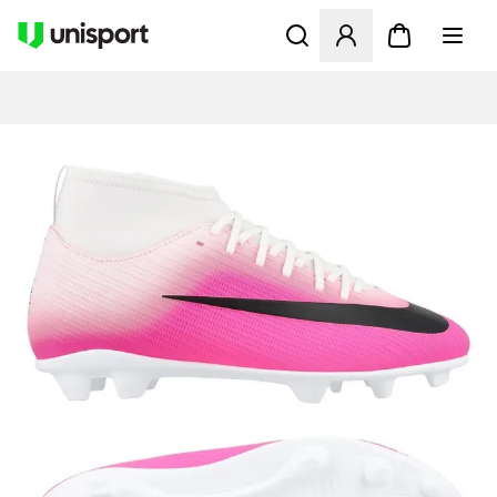
Åpner en Modal for å logge 