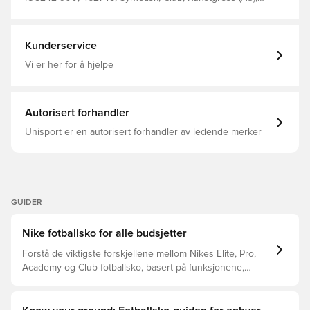
rom skal oppstå, men skaper det selv. Med et klassisk
Gress (FG), Basic, Hurtighet, Mercurial Superfly, Nike,
adaptivt snøresystem. Dette er en sko med MG-knotter,
Nike Breakout, Rosa, Menn, Damer, Fotballsko, Med sokk,
beregnet for bruk på både naturgress og
Barn
kunstgressbaner.
Kunderservice
Vi er her for å hjelpe
Autorisert forhandler
Unisport er en autorisert forhandler av ledende merker
GUIDER
Nike fotballsko for alle budsjetter
Forstå de viktigste forskjellene mellom Nikes Elite, Pro,
Academy og Club fotballsko, basert på funksjonene,
spilleren og prisklassen.