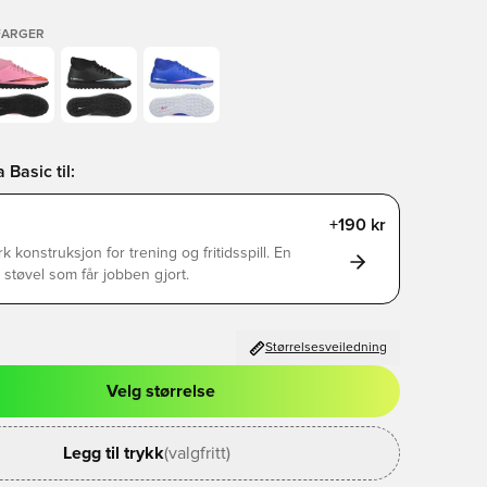
FARGER
Basic til:
+190 kr
rk konstruksjon for trening og fritidsspill. En
g støvel som får jobben gjort.
Størrelsesveiledning
Velg størrelse
l for å logge inn eller registrere deg som medlem
Legg til trykk
(valgfritt)