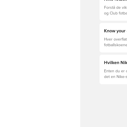
Forstå de vik
og Club fotba
prisklassen.
Know your 
Hver overflat
fotballskoene
optimal prest
fotballskoen.
beste valget 
Hvilken Ni
Enten du er o
det en Nike-s
og Tiempo og
passformen.