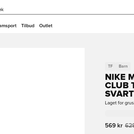
øk
amsport
Tilbud
Outlet
TF
Barn
NIKE 
CLUB 
SVART
Laget for gru
569 kr
629