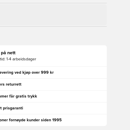
 på nett
id:
1-4 arbeidsdager
levering ved kjøp over 999 kr
rs returrett
er får gratis trykk
t prisgaranti
ioner fornøyde kunder siden 1995