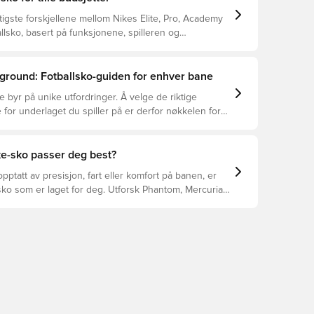
tigste forskjellene mellom Nikes Elite, Pro, Academy
llsko, basert på funksjonene, spilleren og
ground: Fotballsko-guiden for enhver bane
e byr på unike utfordringer. Å velge de riktige
 for underlaget du spiller på er derfor nøkkelen for
asjon, skadeforebygging og lang levetid for
 Les videre for å se hvilke fotballsko som er det
for de forskjellige overflatene.
ke-sko passer deg best?
pptatt av presisjon, fart eller komfort på banen, er
ko som er laget for deg. Utforsk Phantom, Mercurial,
 funksjonene deres for å finne den perfekte