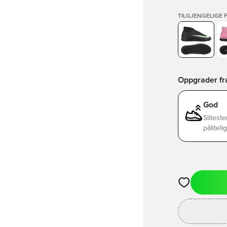
TILGJENGELIGE 
Oppgrader fra 
God
Sliteste
påliteli
Åpner en Moda