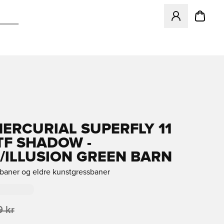
Åpner en Modal f
MERCURIAL SUPERFLY 11
TF SHADOW -
/ILLUSION GREEN BARN
sbaner og eldre kunstgressbaner
 kr