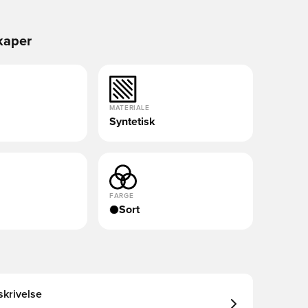
kaper
MATERIALE
Syntetisk
FARGE
Sort
krivelse