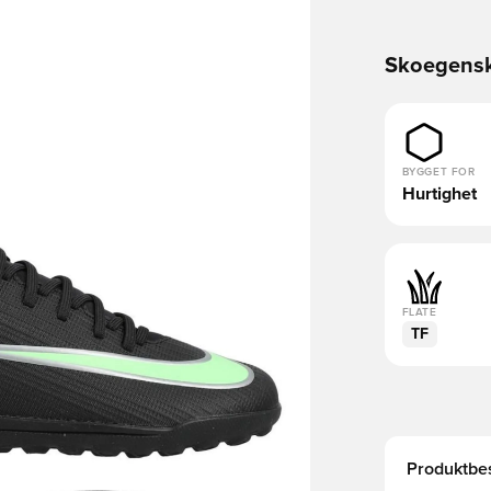
Skoegens
BYGGET FOR
Hurtighet
FLATE
TF
Produktbes