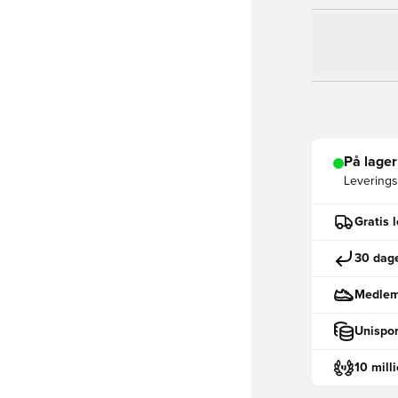
På lager
Leveringst
Gratis 
30 dage
Medlemm
Unispor
10 mill