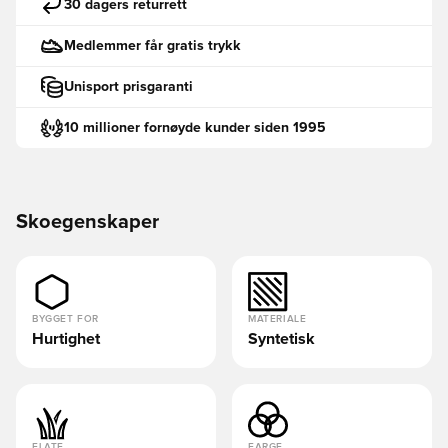
30 dagers returrett
Medlemmer får gratis trykk
Unisport prisgaranti
10 millioner fornøyde kunder siden 1995
Skoegenskaper
BYGGET FOR
MATERIALE
Hurtighet
Syntetisk
FLATE
FARGE