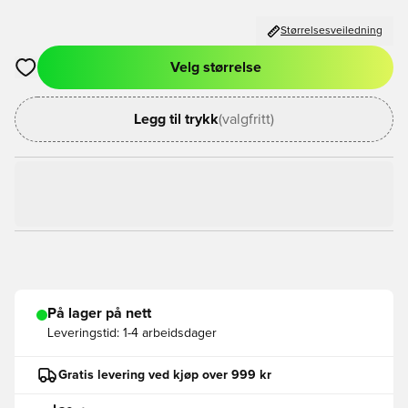
Størrelsesveiledning
Velg størrelse
Åpner en Modal for å logge inn eller registrere deg som med
Legg til trykk
(valgfritt)
På lager på nett
Leveringstid:
1-4 arbeidsdager
Gratis levering ved kjøp over 999 kr