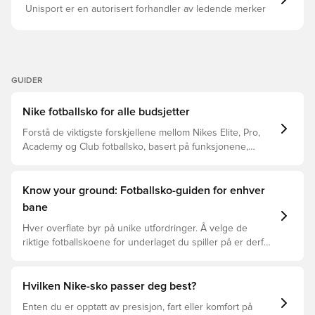
Unisport er en autorisert forhandler av ledende merker
GUIDER
Nike fotballsko for alle budsjetter
Forstå de viktigste forskjellene mellom Nikes Elite, Pro,
Academy og Club fotballsko, basert på funksjonene,
spilleren og prisklassen.
Know your ground: Fotballsko-guiden for enhver
bane
Hver overflate byr på unike utfordringer. Å velge de
riktige fotballskoene for underlaget du spiller på er derfor
nøkkelen for optimal prestasjon, skadeforebygging og
lang levetid for fotballskoen. Les videre for å se hvilke
fotballsko som er det beste valget for de forskjellige
Hvilken Nike-sko passer deg best?
overflatene.
Enten du er opptatt av presisjon, fart eller komfort på