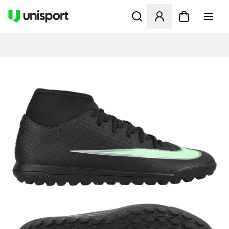
Åpner en Modal for å logge 