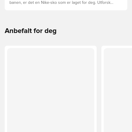
banen, er det en Nike-sko som er laget for deg. Utforsk
Phantom, Mercurial, og Tiempo og funksjonene deres for
å finne den perfekte passformen.
Anbefalt for deg