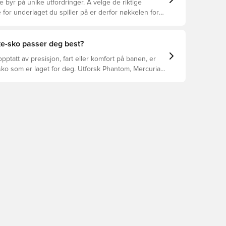
e byr på unike utfordringer. Å velge de riktige
 for underlaget du spiller på er derfor nøkkelen for
asjon, skadeforebygging og lang levetid for
 Les videre for å se hvilke fotballsko som er det
for de forskjellige overflatene.
ke-sko passer deg best?
pptatt av presisjon, fart eller komfort på banen, er
ko som er laget for deg. Utforsk Phantom, Mercurial,
 funksjonene deres for å finne den perfekte