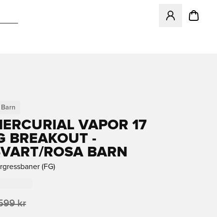
Åpner en Modal f
Barn
MERCURIAL VAPOR 17
G BREAKOUT -
SVART/ROSA BARN
urgressbaner (FG)
599 kr