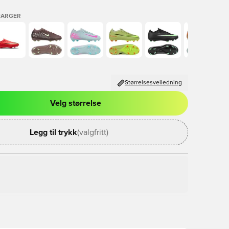
FARGER
Størrelsesveiledning
Velg størrelse
l for å logge inn eller registrere deg som medlem
Legg til trykk
(valgfritt)