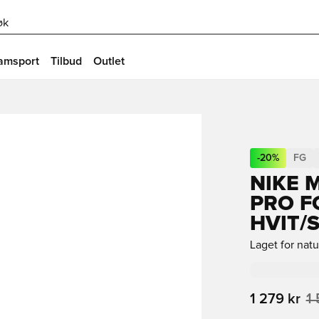
øk
amsport
Tilbud
Outlet
-
20
%
FG
NIKE 
PRO F
HVIT/
Laget for nat
1 279 kr
1 