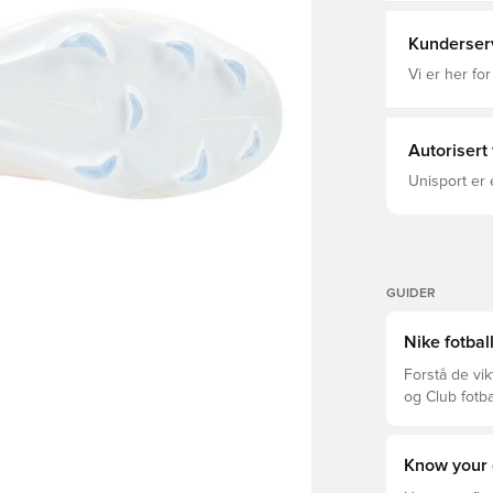
umiddelbart Me
Damer, Fotba
fotballsko m
Merk: Nike o
Kunderser
Vi er her for
Autorisert
Unisport er 
GUIDER
Nike fotbal
Forstå de vik
og Club fotba
prisklassen.
Know your 