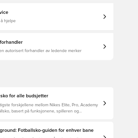
d et klassisk adaptivt snøresystem Dette er en
llsko, Gress (FG)
ed FG-knotter, beregnet for bruk på naturgressbaner.
pplyser at fargen på yttersålen kan falme ved bruk.
vice
 å hjelpe
 forhandler
en autorisert forhandler av ledende merker
lsko for alle budsjetter
tigste forskjellene mellom Nikes Elite, Pro, Academy
llsko, basert på funksjonene, spilleren og
ground: Fotballsko-guiden for enhver bane