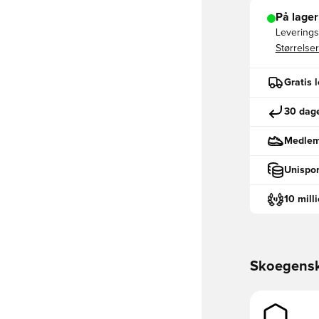
På lager
Leveringst
Størrelser
Gratis 
30 dage
Medlemm
Unispor
10 mill
Skoegens