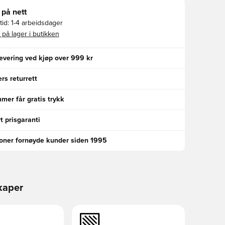
 på nett
id:
1-4 arbeidsdager
 på lager i butikken
levering ved kjøp over 999 kr
rs returrett
er får gratis trykk
t prisgaranti
ioner fornøyde kunder siden 1995
kaper