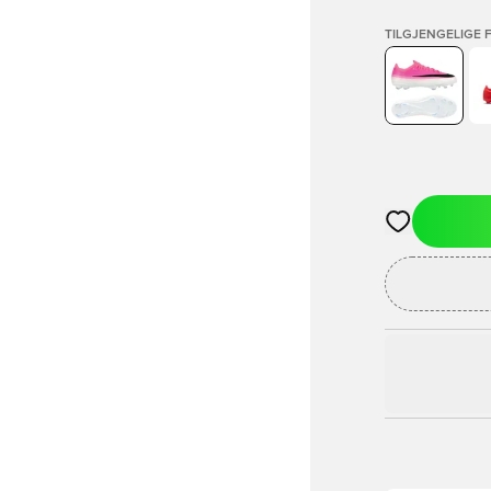
TILGJENGELIGE 
Åpner en Moda