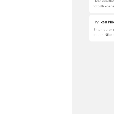
Hver overflat
fotballskoene
optimal prest
fotballskoen.
beste valget 
Hvilken Ni
Enten du er o
det en Nike-s
og Tiempo og
passformen.