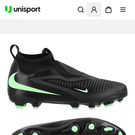
Åpner en Modal for å logge 