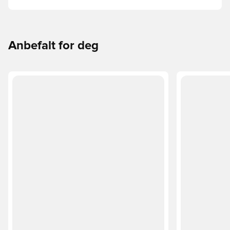
Phantom, Mercurial, og Tiempo og funksjonene deres for
å finne den perfekte passformen.
Anbefalt for deg