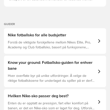
ballkontakt Dette er en sko med MG-knotter, beregnet for
bruk på både naturgress og kunstgressbaner.
GUIDER
Nike fotballsko for alle budsjetter
Forstå de viktigste forskjellene mellom Nikes Elite, Pro,
Academy og Club fotballsko, basert på funksjonene,
spilleren og prisklassen.
Know your ground: Fotballsko-guiden for enhver
bane
Hver overflate byr på unike utfordringer. Å velge de
riktige fotballskoene for underlaget du spiller på er derfor
nøkkelen for optimal prestasjon, skadeforebygging og
lang levetid for fotballskoen. Les videre for å se hvilke
fotballsko som er det beste valget for de forskjellige
Hvilken Nike-sko passer deg best?
overflatene.
Enten du er opptatt av presisjon, fart eller komfort på
banen, er det en Nike-sko som er laget for deg. Utforsk