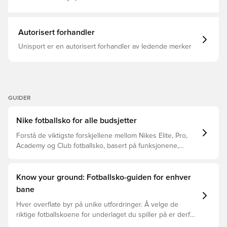
Autorisert forhandler
Unisport er en autorisert forhandler av ledende merker
GUIDER
Nike fotballsko for alle budsjetter
Forstå de viktigste forskjellene mellom Nikes Elite, Pro,
Academy og Club fotballsko, basert på funksjonene,
spilleren og prisklassen.
Know your ground: Fotballsko-guiden for enhver
bane
Hver overflate byr på unike utfordringer. Å velge de
riktige fotballskoene for underlaget du spiller på er derfor
nøkkelen for optimal prestasjon, skadeforebygging og