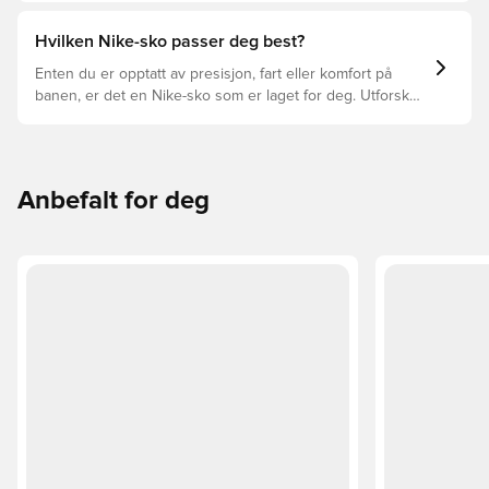
lang levetid for fotballskoen. Les videre for å se hvilke
fotballsko som er det beste valget for de forskjellige
Hvilken Nike-sko passer deg best?
overflatene.
Enten du er opptatt av presisjon, fart eller komfort på
banen, er det en Nike-sko som er laget for deg. Utforsk
Phantom, Mercurial, og Tiempo og funksjonene deres for
å finne den perfekte passformen.
Anbefalt for deg