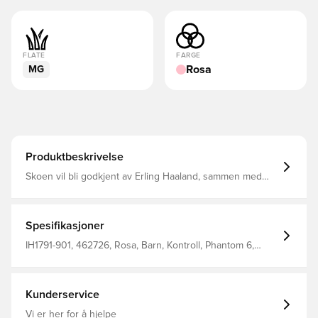
FLATE
FARGE
Rosa
MG
Produktbeskrivelse
Skoen vil bli godkjent av Erling Haaland, sammen med
andre superstjernespillere Phantom 6 markerer det
neste kapittelet i Nikes grepdrevne presisjonsreise, og
omdefinerer passform, berøring og trekkraft for å møte
kravene til moderne fotball og spillforandringene som
Spesifikasjoner
driver den fremover Høyskåret modell Dette er en sko
med MG-pigger, beregnet for bruk på både natur- og
IH1791-901, 462726, Rosa, Barn, Kontroll, Phantom 6,
kunstgressbaner.
Nike, Menn, Damer, Fotballsko, Syntetisk, Med sokk, Club,
Basic, Multi Ground (MG), Nike Breakout
Kunderservice
Vi er her for å hjelpe