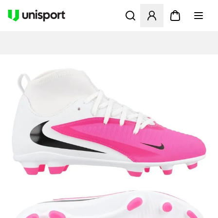
Åpner en Modal for å logge 