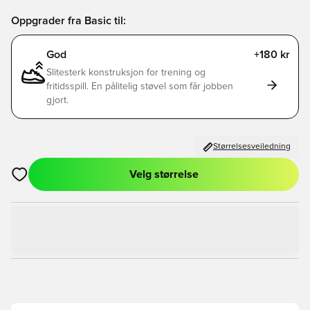
Oppgrader fra Basic til:
God
+180 kr
Slitesterk konstruksjon for trening og
fritidsspill. En pålitelig støvel som får jobben
gjort.
Størrelsesveiledning
Velg størrelse
Åpner en Modal for å logge inn eller registrere deg som med