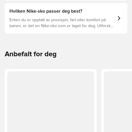
lang levetid for fotballskoen. Les videre for å se hvilke
fotballsko som er det beste valget for de forskjellige
Hvilken Nike-sko passer deg best?
overflatene.
Enten du er opptatt av presisjon, fart eller komfort på
banen, er det en Nike-sko som er laget for deg. Utforsk
Phantom, Mercurial, og Tiempo og funksjonene deres for
å finne den perfekte passformen.
Anbefalt for deg