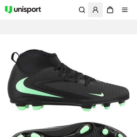
Åpner en Modal for å logge 