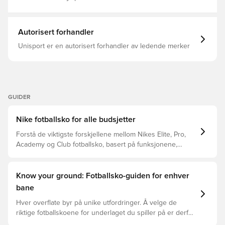
Autorisert forhandler
Unisport er en autorisert forhandler av ledende merker
GUIDER
Nike fotballsko for alle budsjetter
Forstå de viktigste forskjellene mellom Nikes Elite, Pro,
Academy og Club fotballsko, basert på funksjonene,
spilleren og prisklassen.
Know your ground: Fotballsko-guiden for enhver
bane
Hver overflate byr på unike utfordringer. Å velge de
riktige fotballskoene for underlaget du spiller på er derfor
nøkkelen for optimal prestasjon, skadeforebygging og