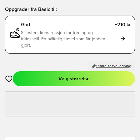
Oppgrader fra Basic til:
God
+210 kr
Slitesterk konstruksjon for trening og
fritidsspill. En pålitelig støvel som får jobben
gjort.
Størrelsesveiledning
Velg størrelse
Åpner en Modal for å logge inn eller registrere deg som med