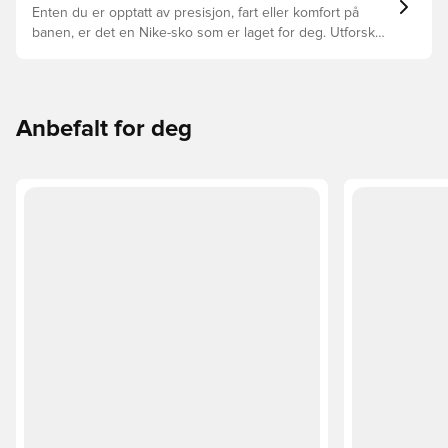
overflatene.
Enten du er opptatt av presisjon, fart eller komfort på
banen, er det en Nike-sko som er laget for deg. Utforsk
Phantom, Mercurial, og Tiempo og funksjonene deres for
å finne den perfekte passformen.
Anbefalt for deg