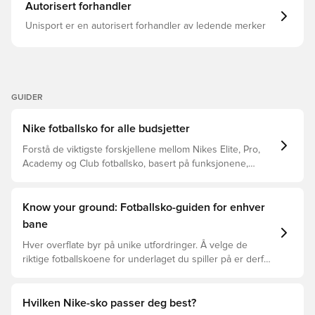
Autorisert forhandler
Unisport er en autorisert forhandler av ledende merker
GUIDER
Nike fotballsko for alle budsjetter
Forstå de viktigste forskjellene mellom Nikes Elite, Pro,
Academy og Club fotballsko, basert på funksjonene,
spilleren og prisklassen.
Know your ground: Fotballsko-guiden for enhver
bane
Hver overflate byr på unike utfordringer. Å velge de
riktige fotballskoene for underlaget du spiller på er derfor
nøkkelen for optimal prestasjon, skadeforebygging og
lang levetid for fotballskoen. Les videre for å se hvilke
fotballsko som er det beste valget for de forskjellige
Hvilken Nike-sko passer deg best?