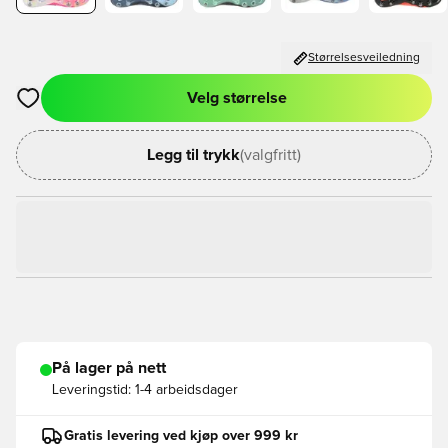
Størrelsesveiledning
Velg størrelse
Åpner en Modal for å logge inn eller registrere deg som med
Legg til trykk
(valgfritt)
På lager på nett
Leveringstid:
1-4 arbeidsdager
Gratis levering ved kjøp over 999 kr