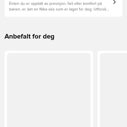
overflatene.
Enten du er opptatt av presisjon, fart eller komfort på
banen, er det en Nike-sko som er laget for deg. Utforsk
Phantom, Mercurial, og Tiempo og funksjonene deres for
å finne den perfekte passformen.
Anbefalt for deg