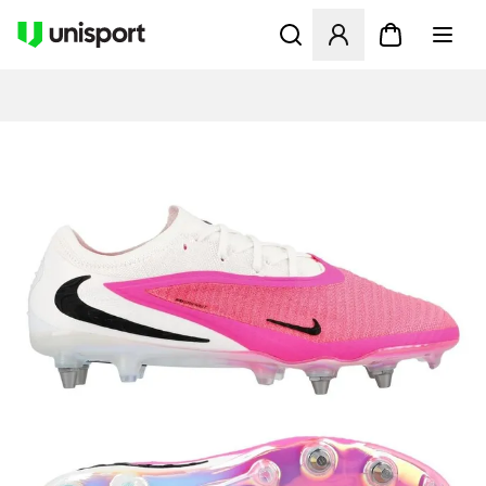
Åpner en Modal for å logge 