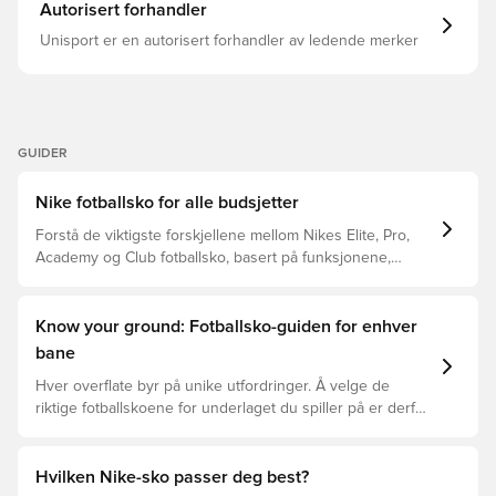
raske retningsskifter Populær modell med lav ankelkrage
Autorisert forhandler
Knottene på disse skoene er utskiftbare Dette er en
fotballsko med SG-knotter for myke underlag, dvs. våte
Unisport er en autorisert forhandler av ledende merker
gressbaner. Merk: Vær oppmerksom på at det ikke følger
med ekstra knotter eller skopose i Player Edition-sko fra
Nike
GUIDER
Nike fotballsko for alle budsjetter
Forstå de viktigste forskjellene mellom Nikes Elite, Pro,
Academy og Club fotballsko, basert på funksjonene,
spilleren og prisklassen.
Know your ground: Fotballsko-guiden for enhver
bane
Hver overflate byr på unike utfordringer. Å velge de
riktige fotballskoene for underlaget du spiller på er derfor
nøkkelen for optimal prestasjon, skadeforebygging og
lang levetid for fotballskoen. Les videre for å se hvilke
fotballsko som er det beste valget for de forskjellige
Hvilken Nike-sko passer deg best?