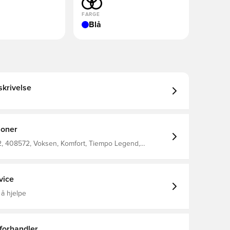
FARGE
Blå
krivelse
joner
 408572, Voksen, Komfort, Tiempo Legend,
ten sokk, Nike, Damer, Menn, Fotballsko, Academy,
ess (SG), Nike Scary Good, Blå
vice
 å hjelpe
 forhandler