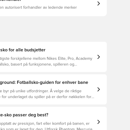
en autorisert forhandler av ledende merker
lsko for alle budsjetter
tigste forskjellene mellom Nikes Elite, Pro, Academy
llsko, basert på funksjonene, spilleren og
ground: Fotballsko-guiden for enhver bane
e byr på unike utfordringer. Å velge de riktige
 for underlaget du spiller på er derfor nøkkelen for
asjon, skadeforebygging og lang levetid for
 Les videre for å se hvilke fotballsko som er det
for de forskjellige overflatene.
ke-sko passer deg best?
pptatt av presisjon, fart eller komfort på banen, er
ko som er laget for deg. Utforsk Phantom, Mercurial,