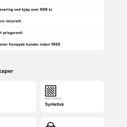
levering ved kjøp over 999 kr
rs returrett
t prisgaranti
ioner fornøyde kunder siden 1995
kaper
MATERIALE
Syntetisk