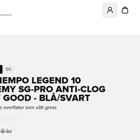
Åpner en Modal f
SG
TIEMPO LEGEND 10
MY SG-PRO ANTI-CLOG
 GOOD - BLÅ/SVART
 overflater som vått gress
49 kr