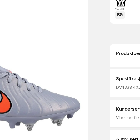
FLATE
SG
Produktbes
Spesifikas
DV4338-402,
Syntetisk, U
Bra, Vått gr
Kunderser
Vi er her for
Autorisert