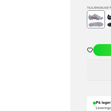
TILGJENGELIGE 
Åpner en Moda
På lager
Leveringst