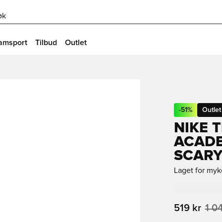
øk
amsport
Tilbud
Outlet
-
51
%
Outlet
NIKE 
ACADE
SCARY
Laget for myke
519 kr
1 0