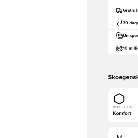
Gratis 
30 dage
Unispor
10 mill
Skoegens
BYGGET FOR
Komfort