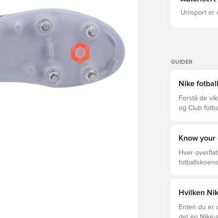
Unisport er 
GUIDER
Nike fotbal
Forstå de vik
og Club fotba
prisklassen.
Know your 
Hver overflat
fotballskoene
optimal prest
fotballskoen.
beste valget 
Hvilken Ni
Enten du er o
det en Nike-s