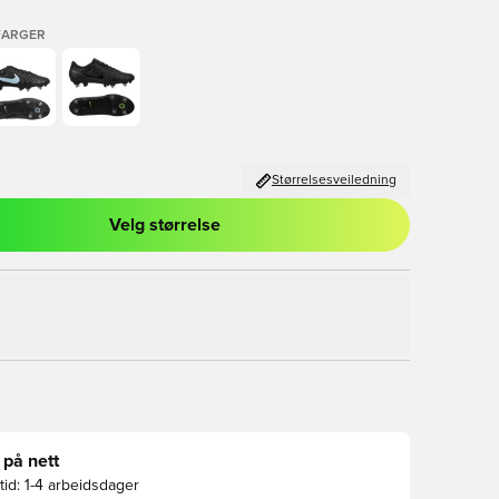
FARGER
Størrelsesveiledning
Velg størrelse
l for å logge inn eller registrere deg som medlem
 på nett
id:
1-4 arbeidsdager