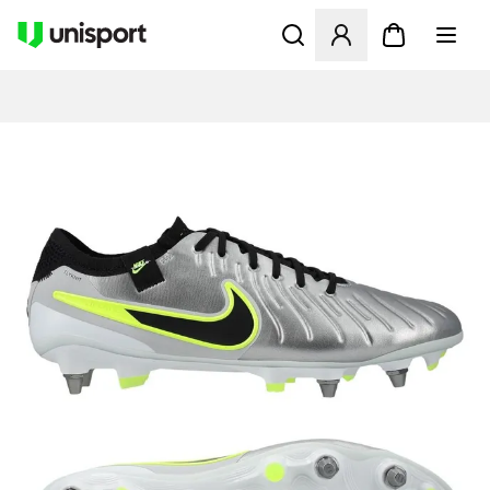
Åpner en Modal for å logge 