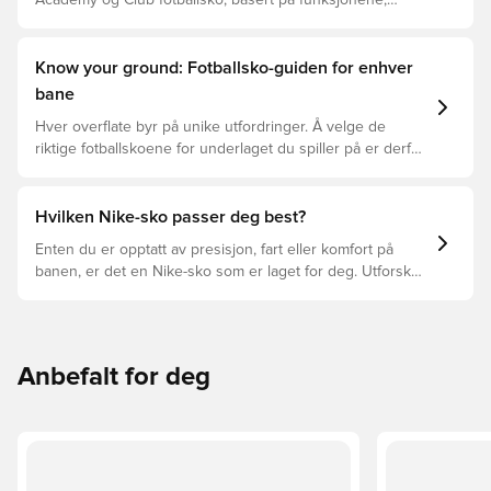
Academy og Club fotballsko, basert på funksjonene,
spilleren og prisklassen.
Know your ground: Fotballsko-guiden for enhver
bane
Hver overflate byr på unike utfordringer. Å velge de
riktige fotballskoene for underlaget du spiller på er derfor
nøkkelen for optimal prestasjon, skadeforebygging og
lang levetid for fotballskoen. Les videre for å se hvilke
fotballsko som er det beste valget for de forskjellige
Hvilken Nike-sko passer deg best?
overflatene.
Enten du er opptatt av presisjon, fart eller komfort på
banen, er det en Nike-sko som er laget for deg. Utforsk
Phantom, Mercurial, og Tiempo og funksjonene deres for
å finne den perfekte passformen.
Anbefalt for deg