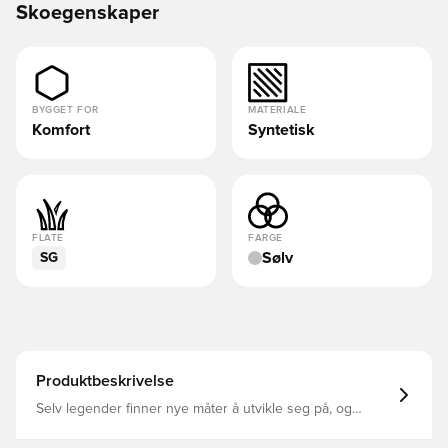
Skoegenskaper
BYGGET FOR
MATERIALE
Komfort
Syntetisk
FLATE
FARGE
Sølv
SG
Produktbeskrivelse
Selv legender finner nye måter å utvikle seg på, og
Tiempo 10 introduserer en fotballsko med visjonær
design og ny banebrytende syntetisk lærteknologi Myk